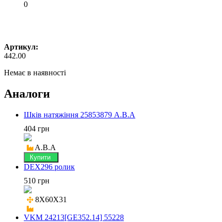
0
Артикул:
442.00
Немає в наявності
Аналоги
Шків натяжіння 25853879 A.B.A
404 грн
A.B.A
Купити
DEX296 ролик
510 грн
8X60X31

VKM 24213[GE352.14] 55228