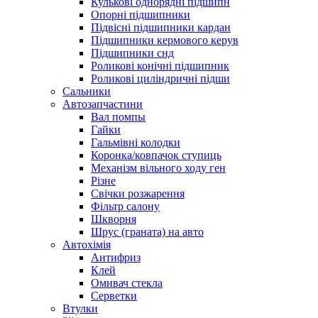
Кулькові однорядні підшипн
Опорні підшипники
Підвісні підшипники кардан
Підшипники кермового керув
Підшипники снд
Роликові конічні підшипник
Роликові циліндричні підши
Сальники
Автозапчастини
Вал помпы
Гайки
Гальмівні колодки
Коронка/ковпачок ступиць
Механізм вільного ходу ген
Різне
Свічки розжарення
Фільтр салону
Шкворня
Шрус (граната) на авто
Автохімія
Антифриз
Клей
Омивач стекла
Серветки
Втулки