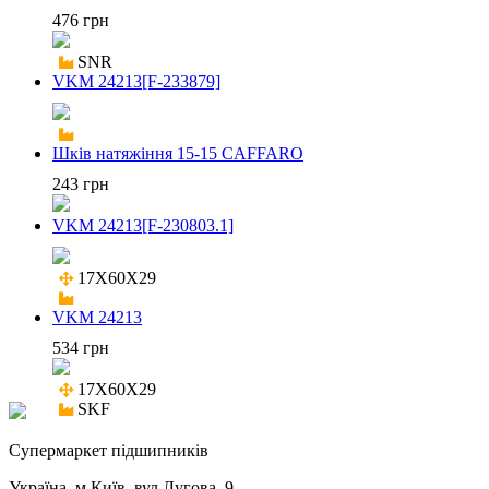
476 грн
SNR
VKM 24213[F-233879]
Шків натяжіння 15-15 CAFFARO
243 грн
VKM 24213[F-230803.1]
17X60X29

VKM 24213
534 грн
17X60X29

SKF
Cупермаркет підшипників
Україна, м.Київ, вул.Лугова, 9