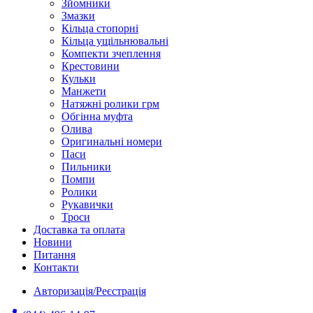
Зйомники
Змазки
Кільца стопорні
Кільца ущільнювальні
Компекти зчеплення
Крестовини
Кульки
Манжети
Натяжні ролики грм
Обгінна муфта
Олива
Оригинальні номери
Паси
Пильники
Помпи
Ролики
Рукавички
Троси
Доставка та оплата
Новини
Питання
Контакти
Авторизація/Реєстрація