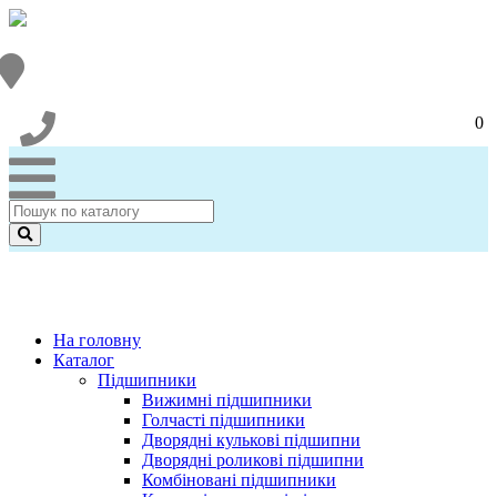
0
На головну
Каталог
Підшипники
Вижимні підшипники
Голчасті підшипники
Дворядні кулькові підшипни
Дворядні роликові підшипни
Комбіновані підшипники