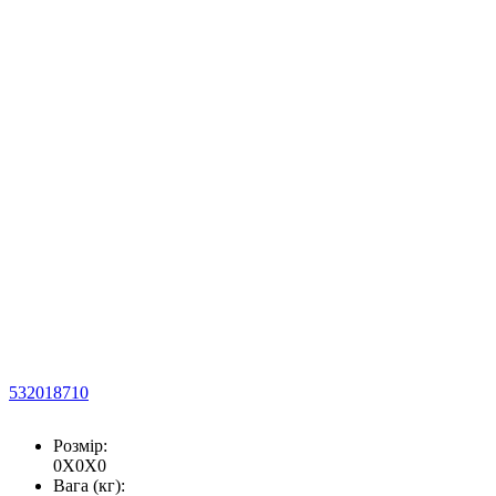
532018710
Розмір:
0X0X0
Вага (кг):