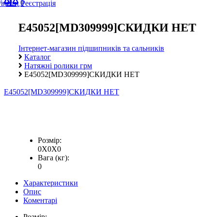
0
Увійти
Реєстрація
E45052[MD309999]СКИДКИ НЕТ
Інтернет-магазин підшипників та сальників
Каталог
Натяжні ролики грм
E45052[MD309999]СКИДКИ НЕТ
E45052[MD309999]СКИДКИ НЕТ
Розмір:
0X0X0
Вага (кг):
0
Характеристики
Опис
Коментарі
Розмір: