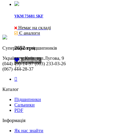
VKM 75681 SKF
Немає на складі
Є аналоги
2652 грн
Cупермаркет підшипників
Україна, м.Київ, вул.Лугова, 9
Запитати
(044) 496-14-97 (063) 233-03-26
(067) 444-28-37
Каталог
Підшипники
Сальники
PDF
Інформація
Як нас знайти