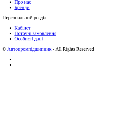
Про нас
Бренди
Персональний розділ
Кабінет
Поточні замовлення
Особисті дані
©
Автопромпідшипник
- All Rights Reserved