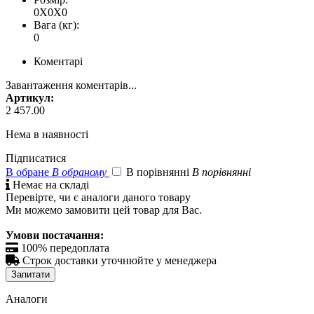
0X0X0
Вага (кг):
0
Коментарі
Завантаження коментарів...
Артикул:
2 457.00
Нема в наявності
Підписатися
В обране
В обраному
В порівнянні
В порівнянні

Немає на складі
Перевірте, чи є аналоги даного товару
Ми можемо замовити цей товар для Вас.
Умови постачання:

100% передоплата

Строк доставки уточнюйте у менеджера
Запитати
Аналоги