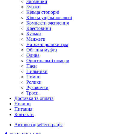
Зйомники
Змазки
Кільца стопорні
Кільца ущільнювальні
Компекти зчеплення
Крестовини
Кульки
Манжети
Натяжні ролики грм
Обгінна муфта
Олива
Оригинальні номери
Паси
Пильники
Помпи
Ролики
Рукавички
Троси
Доставка та оплата
Новини
Питання
Контакти
Авторизація/Реєстрація