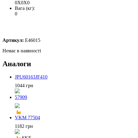
0X0X0
Вага (кг):
0
Артикул:
E46015
Немає в наявності
Аналоги
JPU60163JF410
1044 грн
57909
VKM 77504
1182 грн
SKF