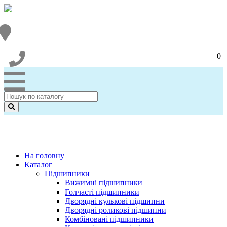
0
На головну
Каталог
Підшипники
Вижимні підшипники
Голчасті підшипники
Дворядні кулькові підшипни
Дворядні роликові підшипни
Комбіновані підшипники