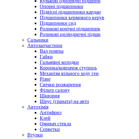
Кулькові однорядні підшипн
Опорні підшипники
Підвісні підшипники кардан
Підшипники кермового керув
Підшипники снд
Роликові конічні підшипник
Роликові циліндричні підши
Сальники
Автозапчастини
Вал помпы
Гайки
Гальмівні колодки
Коронка/ковпачок ступиць
Механізм вільного ходу ген
Різне
Свічки розжарення
Фільтр салону
Шкворня
Шрус (граната) на авто
Автохімія
Антифриз
Клей
Омивач стекла
Серветки
Втулки