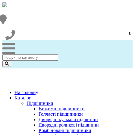
0
На головну
Каталог
Підшипники
Вижимні підшипники
Голчасті підшипники
Дворядні кулькові підшипни
Дворядні роликові підшипни
Комбіновані підшипники