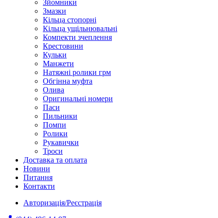
Зйомники
Змазки
Кільца стопорні
Кільца ущільнювальні
Компекти зчеплення
Крестовини
Кульки
Манжети
Натяжні ролики грм
Обгінна муфта
Олива
Оригинальні номери
Паси
Пильники
Помпи
Ролики
Рукавички
Троси
Доставка та оплата
Новини
Питання
Контакти
Авторизація/Реєстрація