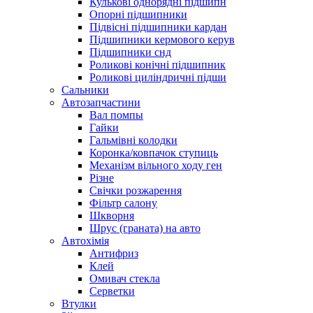
Кулькові однорядні підшипн
Опорні підшипники
Підвісні підшипники кардан
Підшипники кермового керув
Підшипники снд
Роликові конічні підшипник
Роликові циліндричні підши
Сальники
Автозапчастини
Вал помпы
Гайки
Гальмівні колодки
Коронка/ковпачок ступиць
Механізм вільного ходу ген
Різне
Свічки розжарення
Фільтр салону
Шкворня
Шрус (граната) на авто
Автохімія
Антифриз
Клей
Омивач стекла
Серветки
Втулки