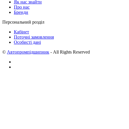
Як нас знайти
Про нас
Бренди
Персональний розділ
Кабінет
Поточні замовлення
Особисті дані
©
Автопромпідшипник
- All Rights Reserved