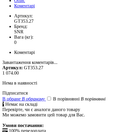
Опис
Коментарі
Артикул:
GT353.27
Бренд:
SNR
Вага (кг):
0
Коментарі
Завантаження коментарів...
Артикул:
GT353.27
1 074.00
Нема в наявності
Підписатися
В обране
В обраному
В порівнянні
В порівнянні

Немає на складі
Перевірте, чи є аналоги даного товару
Ми можемо замовити цей товар для Вас.
Умови постачання:

100% передоплата