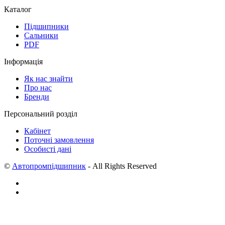
Каталог
Підшипники
Сальники
PDF
Інформація
Як нас знайти
Про нас
Бренди
Персональний розділ
Кабінет
Поточні замовлення
Особисті дані
©
Автопромпідшипник
- All Rights Reserved