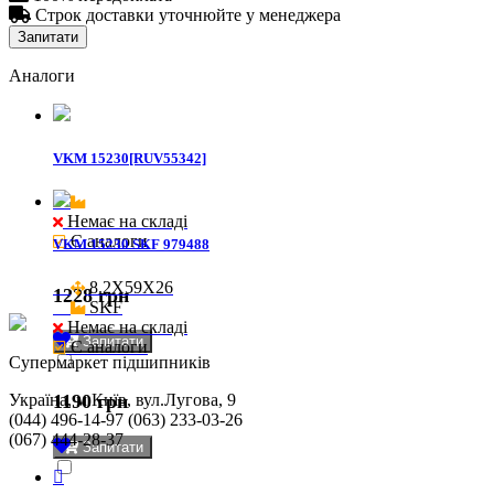

Строк доставки уточнюйте у менеджера
Запитати
Аналоги
VKM 15230[RUV55342]
Немає на складі
Є аналоги
VKM 15230 SKF 979488
8.2X59X26

1228 грн
SKF
Немає на складі
Запитати
Є аналоги
Cупермаркет підшипників
Україна, м.Київ, вул.Лугова, 9
1190 грн
(044) 496-14-97 (063) 233-03-26
(067) 444-28-37
Запитати