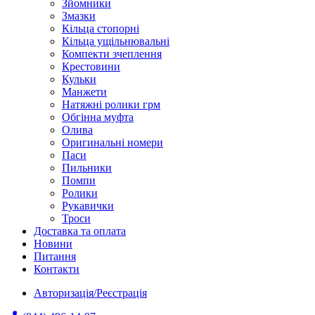
Зйомники
Змазки
Кільца стопорні
Кільца ущільнювальні
Компекти зчеплення
Крестовини
Кульки
Манжети
Натяжні ролики грм
Обгінна муфта
Олива
Оригинальні номери
Паси
Пильники
Помпи
Ролики
Рукавички
Троси
Доставка та оплата
Новини
Питання
Контакти
Авторизація/Реєстрація