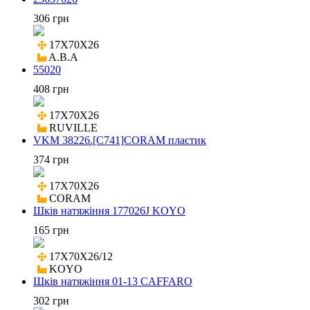
306 грн
17X70X26

A.B.A
55020
408 грн
17X70X26

RUVILLE
VKM 38226.[C741]CORAM пластик
374 грн
17X70X26

CORAM
Шків натяжіння 177026J KOYO
165 грн
17X70X26/12

KOYO
Шків натяжіння 01-13 CAFFARO
302 грн