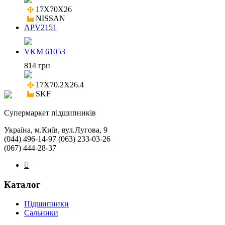
17X70X26

NISSAN
APV2151
VKM 61053
814 грн
17X70.2X26.4

SKF
Cупермаркет підшипників
Україна, м.Київ, вул.Лугова, 9
(044) 496-14-97 (063) 233-03-26
(067) 444-28-37
Каталог
Підшипники
Сальники