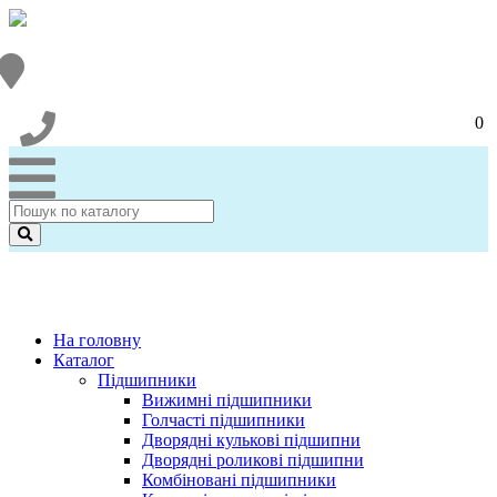
0
На головну
Каталог
Підшипники
Вижимні підшипники
Голчасті підшипники
Дворядні кулькові підшипни
Дворядні роликові підшипни
Комбіновані підшипники