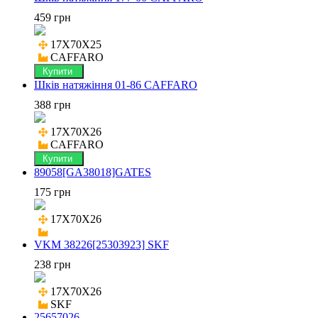
459 грн
17X70X25

CAFFARO
Купити
Шків натяжіння 01-86 CAFFARO
388 грн
17X70X26

CAFFARO
Купити
89058[GA38018]GATES
175 грн
17X70X26

VKM 38226[25303923] SKF
238 грн
17X70X26

SKF
25657026