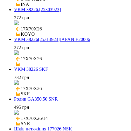
INA
VKM 38226.[25303923]
272 грн
17X70X26

KOYO
VKM 38226[25313923]JAPAN E20006
272 грн
17X70X26

VKM 38226 SKF
782 грн
17X70X26

SKF
Ролик GA350.50 SNR
495 грн
17X70X26/14

SNR
Шків натяжіння 177026 NSK