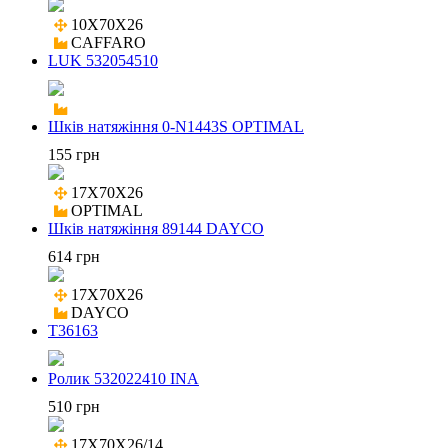
10X70X26

CAFFARO
LUK 532054510
Шків натяжіння 0-N1443S OPTIMAL
155 грн
17X70X26

OPTIMAL
Шків натяжіння 89144 DAYCO
614 грн
17X70X26

DAYCO
T36163
Ролик 532022410 INA
510 грн
17X70X26/14
