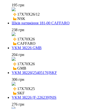
195 грн
17X70X26/12

NSK
Шків натяжіння 181-00 CAFFARO
238 грн
17X70X26

CAFFARO
VKM 38226 GMB
204 грн
17X70X26

GMB
VKM 38226[25405176]SKF
306 грн
17X70X25

SKF
VKM 38226 [F-226239]NIS
276 грн