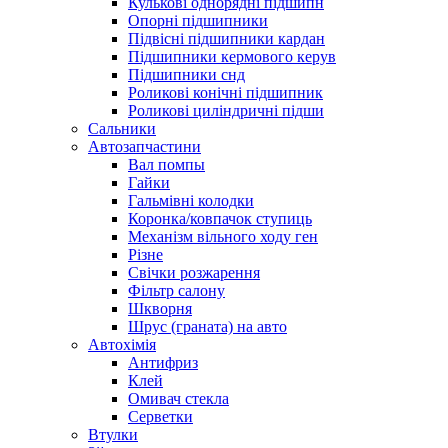
Кулькові однорядні підшипн
Опорні підшипники
Підвісні підшипники кардан
Підшипники кермового керув
Підшипники снд
Роликові конічні підшипник
Роликові циліндричні підши
Сальники
Автозапчастини
Вал помпы
Гайки
Гальмівні колодки
Коронка/ковпачок ступиць
Механізм вільного ходу ген
Різне
Свічки розжарення
Фільтр салону
Шкворня
Шрус (граната) на авто
Автохімія
Антифриз
Клей
Омивач стекла
Серветки
Втулки