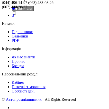
(044) 496-14-97 (063) 233-03-26
(067) 444-28-37
Запитати
Каталог
Підшипники
Сальники
PDF
Інформація
Як нас знайти
Про нас
Бренди
Персональний розділ
Кабінет
Поточні замовлення
Особисті дані
©
Автопромпідшипник
- All Rights Reserved