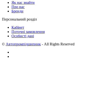
Як нас знайти
Про нас
Бренди
Персональний розділ
Кабінет
Поточні замовлення
Особисті дані
©
Автопромпідшипник
- All Rights Reserved