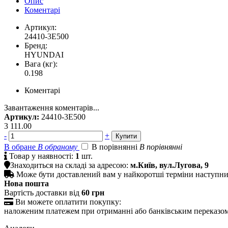
Опис
Коментарі
Артикул:
24410-3E500
Бренд:
HYUNDAI
Вага (кг):
0.198
Коментарі
Завантаження коментарів...
Артикул:
24410-3E500
3 111.00
-
+
В обране
В обраному
В порівнянні
В порівнянні

Товар у наявності:
1
шт.

Знаходиться на складі за адресою:
м.Київ, вул.Лугова, 9

Може бути доставлений вам у найкоротші терміни наступн
Нова пошта
Вартість доставки від
60 грн

Ви можете оплатити покупку:
наложеним платежем при отриманні або банківським переказо