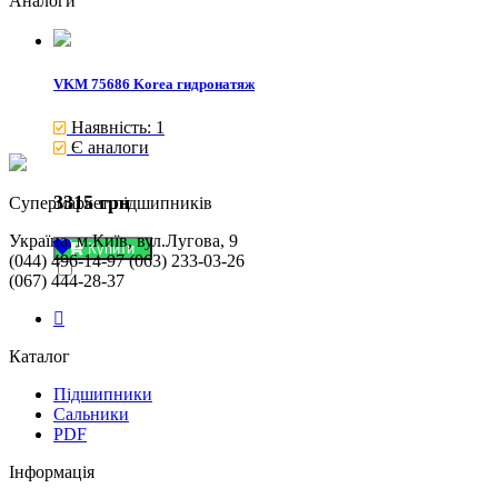
Аналоги
VKM 75686 Korea гидронатяж
Наявність: 1
Є аналоги
3315 грн
Cупермаркет підшипників
Україна, м.Київ, вул.Лугова, 9
Купити
(044) 496-14-97 (063) 233-03-26
(067) 444-28-37
Каталог
Підшипники
Сальники
PDF
Інформація