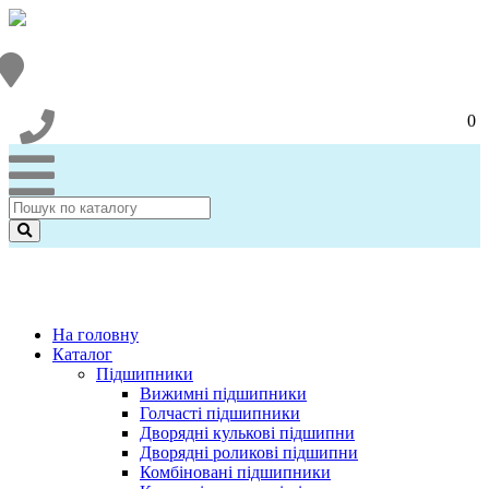
0
На головну
Каталог
Підшипники
Вижимні підшипники
Голчасті підшипники
Дворядні кулькові підшипни
Дворядні роликові підшипни
Комбіновані підшипники