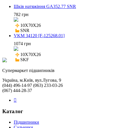
Шків натяжіння GA352.77 SNR
782 грн
10X70X26

SNR
VKM 34120 [F-125268.01]
1074 грн
10X70X26

SKF
Cупермаркет підшипників
Україна, м.Київ, вул.Лугова, 9
(044) 496-14-97 (063) 233-03-26
(067) 444-28-37
Каталог
Підшипники
Сальники