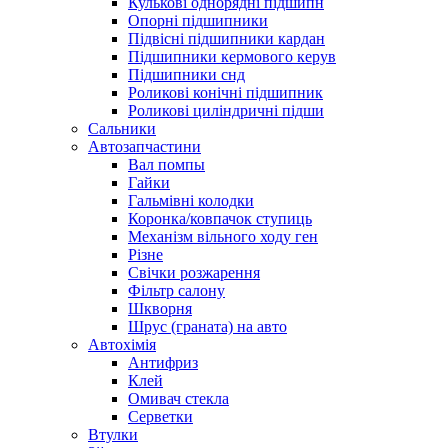
Кулькові однорядні підшипн
Опорні підшипники
Підвісні підшипники кардан
Підшипники кермового керув
Підшипники снд
Роликові конічні підшипник
Роликові циліндричні підши
Сальники
Автозапчастини
Вал помпы
Гайки
Гальмівні колодки
Коронка/ковпачок ступиць
Механізм вільного ходу ген
Різне
Свічки розжарення
Фільтр салону
Шкворня
Шрус (граната) на авто
Автохімія
Антифриз
Клей
Омивач стекла
Серветки
Втулки