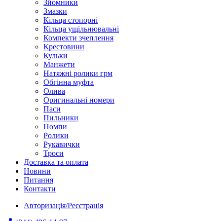
Зйомники
Змазки
Кільца стопорні
Кільца ущільнювальні
Компекти зчеплення
Крестовини
Кульки
Манжети
Натяжні ролики грм
Обгінна муфта
Олива
Оригинальні номери
Паси
Пильники
Помпи
Ролики
Рукавички
Троси
Доставка та оплата
Новини
Питання
Контакти
Авторизація/Реєстрація