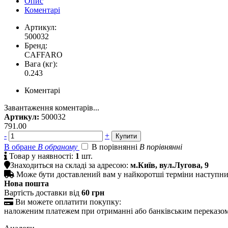
Опис
Коментарі
Артикул:
500032
Бренд:
CAFFARO
Вага (кг):
0.243
Коментарі
Завантаження коментарів...
Артикул:
500032
791.00
-
+
В обране
В обраному
В порівнянні
В порівнянні

Товар у наявності:
1
шт.

Знаходиться на складі за адресою:
м.Київ, вул.Лугова, 9

Може бути доставлений вам у найкоротші терміни наступн
Нова пошта
Вартість доставки від
60 грн

Ви можете оплатити покупку:
наложеним платежем при отриманні або банківським переказо