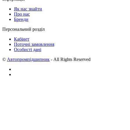
Як нас знайти
Про нас
Бренди
Персональний розділ
Кабінет
Поточні замовлення
Особисті дані
©
Автопромпідшипник
- All Rights Reserved