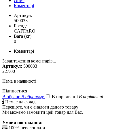
Опис
Коментарі
Артикул:
500033
Бренд:
CAFFARO
Вага (кг):
0
Коментарі
Завантаження коментарів...
Артикул:
500033
227.00
Нема в наявності
Підписатися
В обране
В обраному
В порівнянні
В порівнянні

Немає на складі
Перевірте, чи є аналоги даного товару
Ми можемо замовити цей товар для Вас.
Умови постачання:

100% передоплата