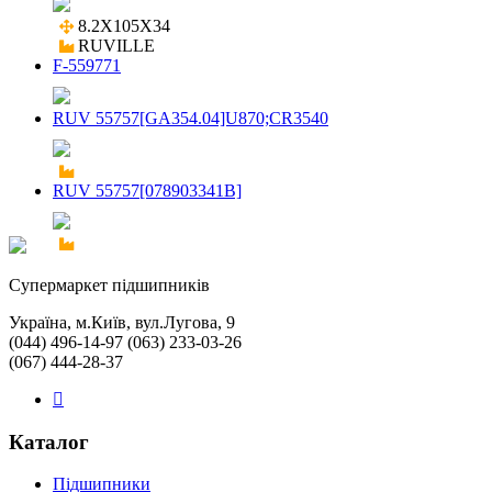
8.2X105X34

RUVILLE
F-559771
RUV 55757[GA354.04]U870;CR3540
RUV 55757[078903341B]
Cупермаркет підшипників
Україна, м.Київ, вул.Лугова, 9
(044) 496-14-97 (063) 233-03-26
(067) 444-28-37
Каталог
Підшипники