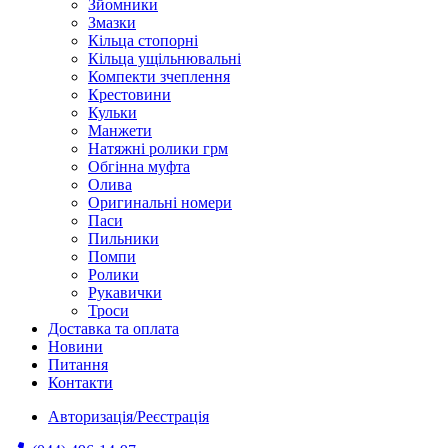
Зйомники
Змазки
Кільца стопорні
Кільца ущільнювальні
Компекти зчеплення
Крестовини
Кульки
Манжети
Натяжні ролики грм
Обгінна муфта
Олива
Оригинальні номери
Паси
Пильники
Помпи
Ролики
Рукавички
Троси
Доставка та оплата
Новини
Питання
Контакти
Авторизація/Реєстрація