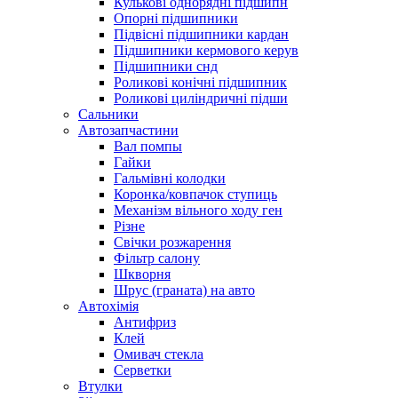
Кулькові однорядні підшипн
Опорні підшипники
Підвісні підшипники кардан
Підшипники кермового керув
Підшипники снд
Роликові конічні підшипник
Роликові циліндричні підши
Сальники
Автозапчастини
Вал помпы
Гайки
Гальмівні колодки
Коронка/ковпачок ступиць
Механізм вільного ходу ген
Різне
Свічки розжарення
Фільтр салону
Шкворня
Шрус (граната) на авто
Автохімія
Антифриз
Клей
Омивач стекла
Серветки
Втулки