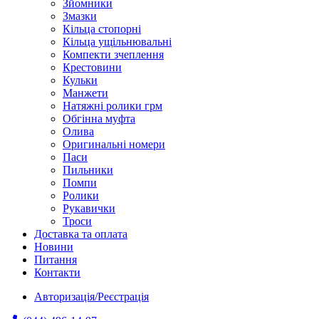
Зйомники
Змазки
Кільца стопорні
Кільца ущільнювальні
Компекти зчеплення
Крестовини
Кульки
Манжети
Натяжні ролики грм
Обгінна муфта
Олива
Оригинальні номери
Паси
Пильники
Помпи
Ролики
Рукавички
Троси
Доставка та оплата
Новини
Питання
Контакти
Авторизація/Реєстрація