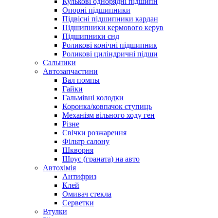
Кулькові однорядні підшипн
Опорні підшипники
Підвісні підшипники кардан
Підшипники кермового керув
Підшипники снд
Роликові конічні підшипник
Роликові циліндричні підши
Сальники
Автозапчастини
Вал помпы
Гайки
Гальмівні колодки
Коронка/ковпачок ступиць
Механізм вільного ходу ген
Різне
Свічки розжарення
Фільтр салону
Шкворня
Шрус (граната) на авто
Автохімія
Антифриз
Клей
Омивач стекла
Серветки
Втулки