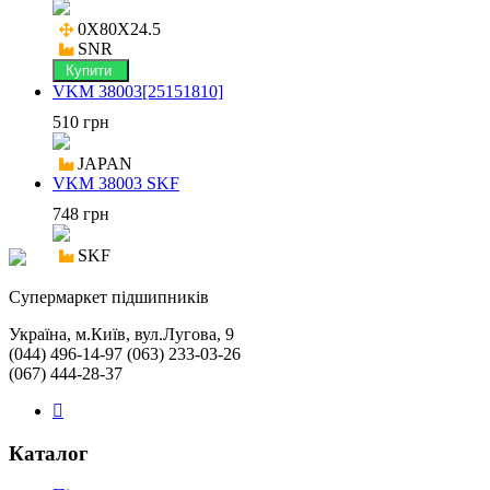
0X80X24.5

SNR
Купити
VKM 38003[25151810]
510 грн
JAPAN
VKM 38003 SKF
748 грн
SKF
Cупермаркет підшипників
Україна, м.Київ, вул.Лугова, 9
(044) 496-14-97 (063) 233-03-26
(067) 444-28-37
Каталог