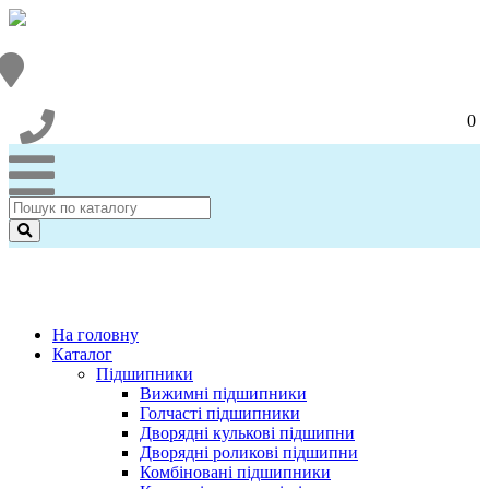
0
На головну
Каталог
Підшипники
Вижимні підшипники
Голчасті підшипники
Дворядні кулькові підшипни
Дворядні роликові підшипни
Комбіновані підшипники