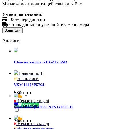
Ми можемо замовити цей товар для Вас.
Умови постачання:

100% передоплата

Строк доставки уточнюйте у менеджера
Запитати
Аналоги
Шків натяжіння GT352.12 SNR
Наявність: 1
Є аналоги
VKM 14103[S792]
630 грн
Немає на складі
Купити
Є аналоги
VKM 14103[E43035 NTN GT325.12
768 грн
Немає на складі
Є аналоги