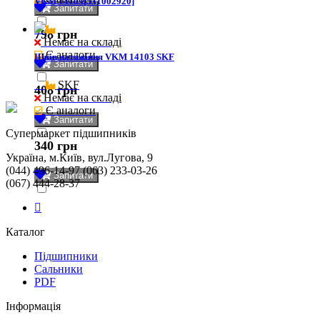
VKM 14103[531002920]
Запитати
798 грн
Немає на складі
Є аналоги
Шків натяжіння VKM 14103 SKF
Запитати
SKF
408 грн
Немає на складі
Є аналоги
Запитати
Cупермаркет підшипників
340 грн
Україна, м.Київ, вул.Лугова, 9
(044) 496-14-97 (063) 233-03-26
Запитати
(067) 444-28-37
Каталог
Підшипники
Сальники
PDF
Інформація