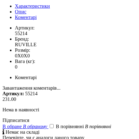
Характеристики
Опис
Коментарі
Артикул:
55214
Бренд:
RUVILLE
Розмір:
0X0X0
Вага (кг):
0
Коментарі
Завантаження коментарів...
Артикул:
55214
231.00
Нема в наявності
Підписатися
В обране
В обраному
В порівнянні
В порівнянні

Немає на складі
Перевірте, чи є аналоги даного товару