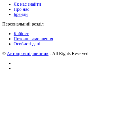
Як нас знайти
Про нас
Бренди
Персональний розділ
Кабінет
Поточні замовлення
Особисті дані
©
Автопромпідшипник
- All Rights Reserved