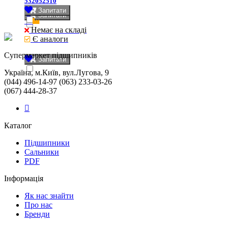
532052510
Запитати
Запитати
Немає на складі
Є аналоги
Cупермаркет підшипників
Запитати
Україна, м.Київ, вул.Лугова, 9
(044) 496-14-97 (063) 233-03-26
(067) 444-28-37
Каталог
Підшипники
Сальники
PDF
Інформація
Як нас знайти
Про нас
Бренди