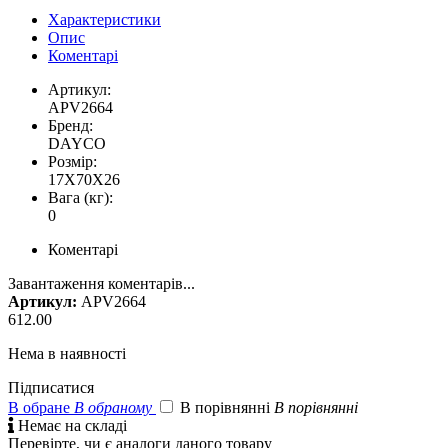
Характеристики
Опис
Коментарі
Артикул:
APV2664
Бренд:
DAYCO
Розмір:
17X70X26
Вага (кг):
0
Коментарі
Завантаження коментарів...
Артикул:
APV2664
612.00
Нема в наявності
Підписатися
В обране
В обраному
В порівнянні
В порівнянні

Немає на складі
Перевірте, чи є аналоги даного товару