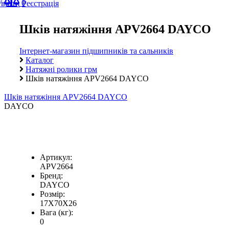
0
Увійти
Реєстрація
Шків натяжіння APV2664 DAYCO
Інтернет-магазин підшипників та сальників
Каталог
Натяжні ролики грм
Шків натяжіння APV2664 DAYCO
Шків натяжіння APV2664 DAYCO
DAYCO
Артикул:
APV2664
Бренд:
DAYCO
Розмір:
17X70X26
Вага (кг):
0