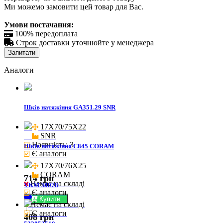
Ми можемо замовити цей товар для Вас.
Умови постачання:

100% передоплата

Строк доставки уточнюйте у менеджера
Запитати
Аналоги
Шків натяжіння GA351.29 SNR
17X70/75X22

SNR
Наявність: 3
Шків натяжіння C845 CORAM
Є аналоги
17X70/76X25

CORAM
714 грн
Немає на складі
VKM 38078
Є аналоги
Купити
Немає на складі
Є аналоги
408 грн