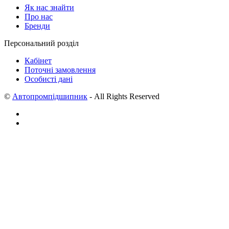
Як нас знайти
Про нас
Бренди
Персональний розділ
Кабінет
Поточні замовлення
Особисті дані
©
Автопромпідшипник
- All Rights Reserved