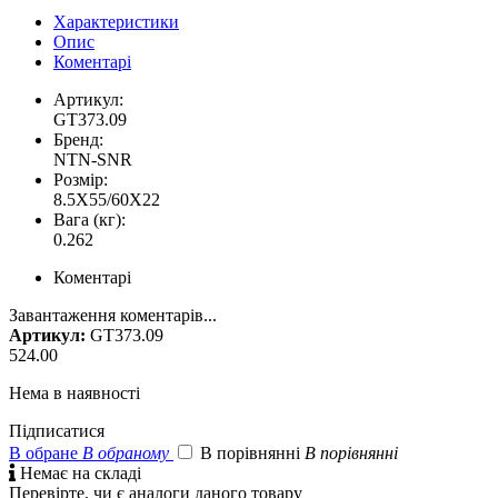
Характеристики
Опис
Коментарі
Артикул:
GT373.09
Бренд:
NTN-SNR
Розмір:
8.5X55/60X22
Вага (кг):
0.262
Коментарі
Завантаження коментарів...
Артикул:
GT373.09
524.00
Нема в наявності
Підписатися
В обране
В обраному
В порівнянні
В порівнянні

Немає на складі
Перевірте, чи є аналоги даного товару