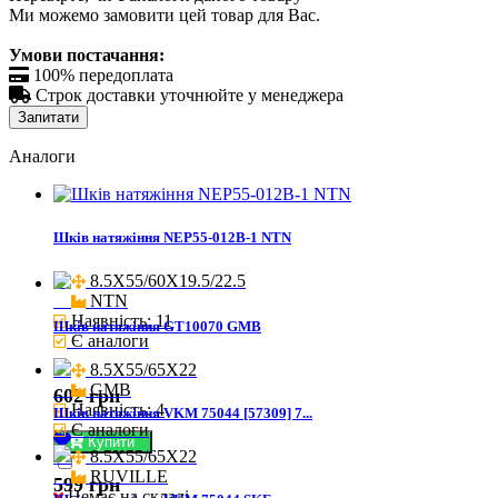
Ми можемо замовити цей товар для Вас.
Умови постачання:

100% передоплата

Строк доставки уточнюйте у менеджера
Запитати
Аналоги
Шків натяжіння NEP55-012B-1 NTN
8.5X55/60X19.5/22.5

NTN
Наявність: 11
Шків натяжіння GT10070 GMB
Є аналоги
8.5X55/65X22

GMB
602 грн
Наявність: 4
Шків натяжіння VKM 75044 [57309] 7...
Є аналоги
Купити
8.5X55/65X22

RUVILLE
599 грн
Немає на складі