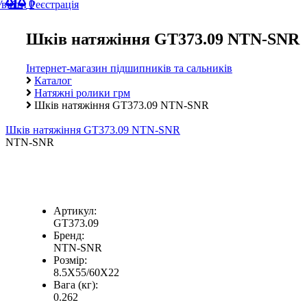
0
Увійти
Реєстрація
Шків натяжіння GT373.09 NTN-SNR
Інтернет-магазин підшипників та сальників
Каталог
Натяжні ролики грм
Шків натяжіння GT373.09 NTN-SNR
Шків натяжіння GT373.09 NTN-SNR
NTN-SNR
Артикул:
GT373.09
Бренд:
NTN-SNR
Розмір:
8.5X55/60X22
Вага (кг):
0.262