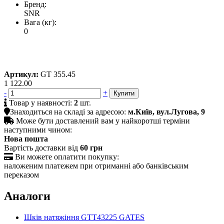
Бренд:
SNR
Вага (кг):
0
Артикул:
GT 355.45
1 122.00
-
+

Товар у наявності:
2
шт.

Знаходиться на складі за адресою:
м.Київ, вул.Лугова, 9

Може бути доставлений вам у найкоротші терміни
наступними чином:
Нова пошта
Вартість доставки від
60 грн

Ви можете оплатити покупку:
наложеним платежем при отриманні або банківським
переказом
Аналоги
Шків натяжіння GTT43225 GATES