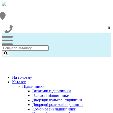
0
На головну
Каталог
Підшипники
Вижимні підшипники
Голчасті підшипники
Дворядні кулькові підшипни
Дворядні роликові підшипни
Комбіновані підшипники