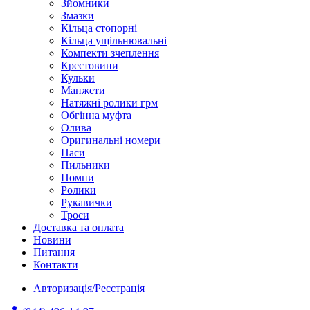
Зйомники
Змазки
Кільца стопорні
Кільца ущільнювальні
Компекти зчеплення
Крестовини
Кульки
Манжети
Натяжні ролики грм
Обгінна муфта
Олива
Оригинальні номери
Паси
Пильники
Помпи
Ролики
Рукавички
Троси
Доставка та оплата
Новини
Питання
Контакти
Авторизація/Реєстрація