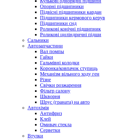
Кулькові однорядні підшипн
Опорні підшипники
Підвісні підшипники кардан
Підшипники кермового керув
Підшипники снд
Роликові конічні підшипник
Роликові циліндричні підши
Сальники
Автозапчастини
Вал помпы
Гайки
Гальмівні колодки
Коронка/ковпачок ступиць
Механізм вільного ходу ген
Різне
Свічки розжарення
Фільтр салону
Шкворня
Шрус (граната) на авто
Автохімія
Антифриз
Клей
Омивач стекла
Серветки
Втулки