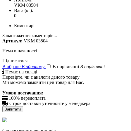
VKM 03504
Вага (кг):
0
Коментарі
Завантаження коментарів...
Артикул:
VKM 03504
Нема в наявності
Підписатися
В обране
В обраному
В порівнянні
В порівнянні

Немає на складі
Перевірте, чи є аналоги даного товару
Ми можемо замовити цей товар для Вас.
Умови постачання:

100% передоплата

Строк доставки уточнюйте у менеджера
Запитати
Cупермаркет підшипників