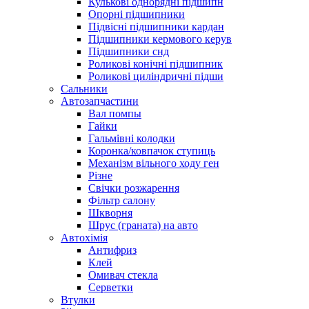
Кулькові однорядні підшипн
Опорні підшипники
Підвісні підшипники кардан
Підшипники кермового керув
Підшипники снд
Роликові конічні підшипник
Роликові циліндричні підши
Сальники
Автозапчастини
Вал помпы
Гайки
Гальмівні колодки
Коронка/ковпачок ступиць
Механізм вільного ходу ген
Різне
Свічки розжарення
Фільтр салону
Шкворня
Шрус (граната) на авто
Автохімія
Антифриз
Клей
Омивач стекла
Серветки
Втулки