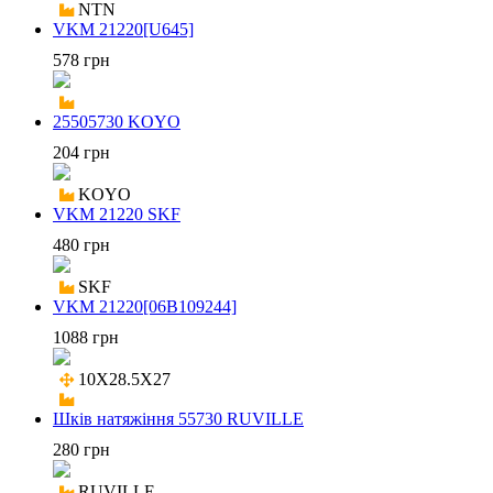
NTN
VKM 21220[U645]
578 грн
25505730 KOYO
204 грн
KOYO
VKM 21220 SKF
480 грн
SKF
VKM 21220[06B109244]
1088 грн
10X28.5X27

Шків натяжіння 55730 RUVILLE
280 грн
RUVILLE