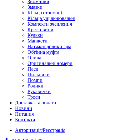
Зйомники
Змазки
Кільца стопорні
Кільца ущільнювальні
Компекти зчеплення
Крестовини
Кульки
Манжети
Натяжні ролики грм
Обгінна муфта
Олива
Оригинальні номери
Паси
Пильники
Помпи
Ролики
Рукавички
Троси
Доставка та оплата
Новини
Питання
Контакти
Авторизація/Реєстрація