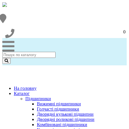
0
На головну
Каталог
Підшипники
Вижимні підшипники
Голчасті підшипники
Дворядні кулькові підшипни
Дворядні роликові підшипни
Комбіновані підшипники