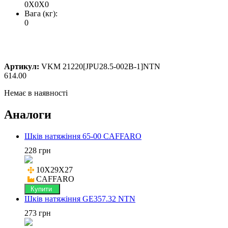
0X0X0
Вага (кг):
0
Артикул:
VKM 21220[JPU28.5-002B-1]NTN
614.00
Немає в наявності
Аналоги
Шків натяжіння 65-00 CAFFARO
228 грн
10X29X27

CAFFARO
Купити
Шків натяжіння GE357.32 NTN
273 грн