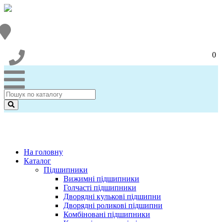
0
На головну
Каталог
Підшипники
Вижимні підшипники
Голчасті підшипники
Дворядні кулькові підшипни
Дворядні роликові підшипни
Комбіновані підшипники