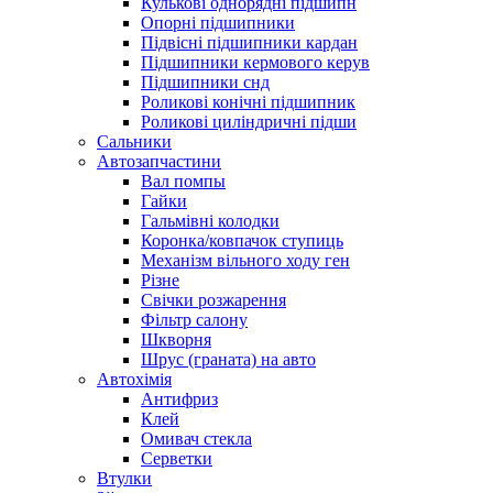
Кулькові однорядні підшипн
Опорні підшипники
Підвісні підшипники кардан
Підшипники кермового керув
Підшипники снд
Роликові конічні підшипник
Роликові циліндричні підши
Сальники
Автозапчастини
Вал помпы
Гайки
Гальмівні колодки
Коронка/ковпачок ступиць
Механізм вільного ходу ген
Різне
Свічки розжарення
Фільтр салону
Шкворня
Шрус (граната) на авто
Автохімія
Антифриз
Клей
Омивач стекла
Серветки
Втулки