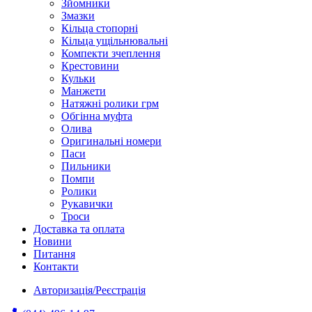
Зйомники
Змазки
Кільца стопорні
Кільца ущільнювальні
Компекти зчеплення
Крестовини
Кульки
Манжети
Натяжні ролики грм
Обгінна муфта
Олива
Оригинальні номери
Паси
Пильники
Помпи
Ролики
Рукавички
Троси
Доставка та оплата
Новини
Питання
Контакти
Авторизація/Реєстрація