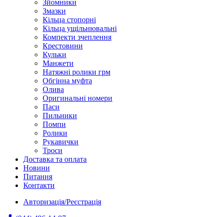
Зйомники
Змазки
Кільца стопорні
Кільца ущільнювальні
Компекти зчеплення
Крестовини
Кульки
Манжети
Натяжні ролики грм
Обгінна муфта
Олива
Оригинальні номери
Паси
Пильники
Помпи
Ролики
Рукавички
Троси
Доставка та оплата
Новини
Питання
Контакти
Авторизація/Реєстрація