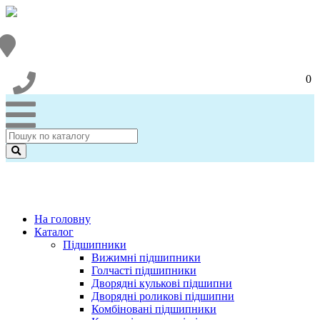
0
На головну
Каталог
Підшипники
Вижимні підшипники
Голчасті підшипники
Дворядні кулькові підшипни
Дворядні роликові підшипни
Комбіновані підшипники