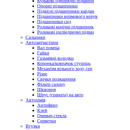
Кулькові однорядні підшипн
Опорні підшипники
Підвісні підшипники кардан
Підшипники кермового керув
Підшипники снд
Роликові конічні підшипник
Роликові циліндричні підши
Сальники
Автозапчастини
Вал помпы
Гайки
Гальмівні колодки
Коронка/ковпачок ступиць
Механізм вільного ходу ген
Різне
Свічки розжарення
Фільтр салону
Шкворня
Шрус (граната) на авто
Автохімія
Антифриз
Клей
Омивач стекла
Серветки
Втулки