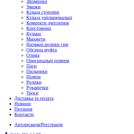
Зйомники
Змазки
Кільца стопорні
Кільца ущільнювальні
Компекти зчеплення
Крестовини
Кульки
Манжети
Натяжні ролики грм
Обгінна муфта
Олива
Оригинальні номери
Паси
Пильники
Помпи
Ролики
Рукавички
Троси
Доставка та оплата
Новини
Питання
Контакти
Авторизація/Реєстрація