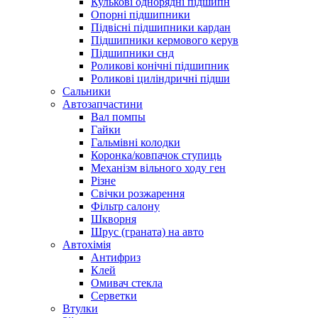
Кулькові однорядні підшипн
Опорні підшипники
Підвісні підшипники кардан
Підшипники кермового керув
Підшипники снд
Роликові конічні підшипник
Роликові циліндричні підши
Сальники
Автозапчастини
Вал помпы
Гайки
Гальмівні колодки
Коронка/ковпачок ступиць
Механізм вільного ходу ген
Різне
Свічки розжарення
Фільтр салону
Шкворня
Шрус (граната) на авто
Автохімія
Антифриз
Клей
Омивач стекла
Серветки
Втулки