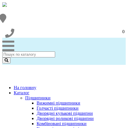
0
На головну
Каталог
Підшипники
Вижимні підшипники
Голчасті підшипники
Дворядні кулькові підшипни
Дворядні роликові підшипни
Комбіновані підшипники