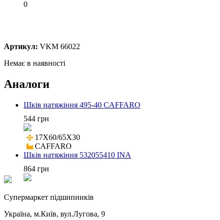
0
Артикул:
VKM 66022
Немає в наявності
Аналоги
Шків натяжіння 495-40 CAFFARO
544 грн
17X60/65X30

CAFFARO
Шків натяжіння 532055410 INA
864 грн
Cупермаркет підшипників
Україна, м.Київ, вул.Лугова, 9