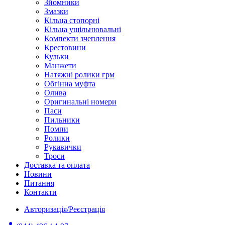
Зйомники
Змазки
Кільца стопорні
Кільца ущільнювальні
Компекти зчеплення
Крестовини
Кульки
Манжети
Натяжні ролики грм
Обгінна муфта
Олива
Оригинальні номери
Паси
Пильники
Помпи
Ролики
Рукавички
Троси
Доставка та оплата
Новини
Питання
Контакти
Авторизація/Реєстрація