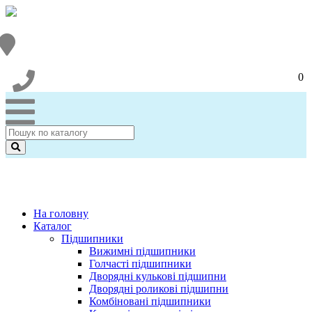
0
На головну
Каталог
Підшипники
Вижимні підшипники
Голчасті підшипники
Дворядні кулькові підшипни
Дворядні роликові підшипни
Комбіновані підшипники