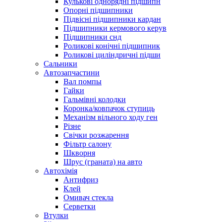
Кулькові однорядні підшипн
Опорні підшипники
Підвісні підшипники кардан
Підшипники кермового керув
Підшипники снд
Роликові конічні підшипник
Роликові циліндричні підши
Сальники
Автозапчастини
Вал помпы
Гайки
Гальмівні колодки
Коронка/ковпачок ступиць
Механізм вільного ходу ген
Різне
Свічки розжарення
Фільтр салону
Шкворня
Шрус (граната) на авто
Автохімія
Антифриз
Клей
Омивач стекла
Серветки
Втулки