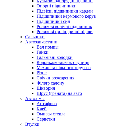
Кулькові однорядні підшипн
Опорні підшипники
Підвісні підшипники кардан
Підшипники кермового керув
Підшипники снд
Роликові конічні підшипник
Роликові циліндричні підши
Сальники
Автозапчастини
Вал помпы
Гайки
Гальмівні колодки
Коронка/ковпачок ступиць
Механізм вільного ходу ген
Різне
Свічки розжарення
Фільтр салону
Шкворня
Шрус (граната) на авто
Автохімія
Антифриз
Клей
Омивач стекла
Серветки
Втулки