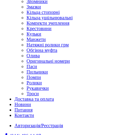
Зйомники
Змазки
Кільца стопорні
Кільца ущільнювальні
Компекти зчеплення
Крестовини
Кульки
Манжети
Натяжні ролики грм
Обгінна муфта
Олива
Оригинальні номери
Паси
Пильники
Помпи
Ролики
Рукавички
Троси
Доставка та оплата
Новини
Питання
Контакти
Авторизація/Реєстрація