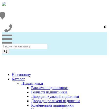
0
На головну
Каталог
Підшипники
Вижимні підшипники
Голчасті підшипники
Дворядні кулькові підшипни
Дворядні роликові підшипни
Комбіновані підшипники