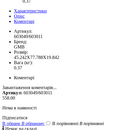
0.37
Характеристики
Опис
Коментарі
Артикул:
603049/603011
Бренд:
GMB
Розмір:
45.242X77.788X19.842
Вага (кг):
0.37
Коментарі
Завантаження коментарів...
Артикул:
603049/603011
558.00
Нема в наявності
Підписатися
В обране
В обраному
В порівнянні
В порівнянні

Немає на складі