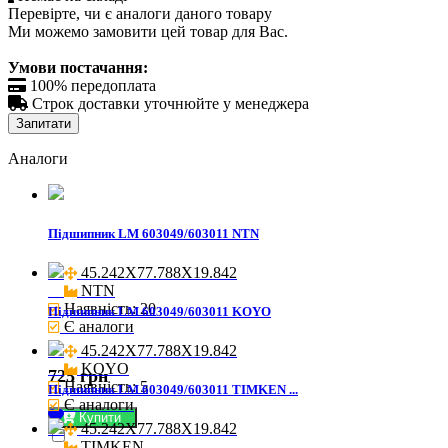
Перевірте, чи є аналоги даного товару
Ми можемо замовити цей товар для Вас.
Умови постачання:

100% передоплата

Строк доставки уточнюйте у менеджера
Запитати
Аналоги
Підшипник LM 603049/603011 NTN
45.242X77.788X19.842

NTN
Наявність: 20
Підшипник LM 603049/603011 KOYO
Є аналоги
45.242X77.788X19.842

KOYO
725 грн
Наявність: 5
Підшипник LM 603049/603011 TIMKEN ...
Є аналоги
Купити
45.242X77.788X19.842

TIMKEN