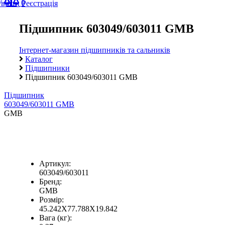
0
Увійти
Реєстрація
Підшипник 603049/603011 GMB
Інтернет-магазин підшипників та сальників
Каталог
Підшипники
Підшипник 603049/603011 GMB
Підшипник
603049/603011 GMB
GMB
Артикул:
603049/603011
Бренд:
GMB
Розмір:
45.242X77.788X19.842
Вага (кг):