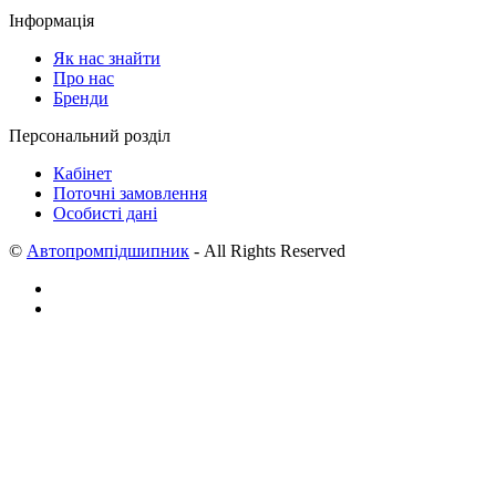
Інформація
Як нас знайти
Про нас
Бренди
Персональний розділ
Кабінет
Поточні замовлення
Особисті дані
©
Автопромпідшипник
- All Rights Reserved