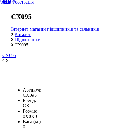
0
Увійти
Реєстрація
CX095
Інтернет-магазин підшипників та сальників
Каталог
Підшипники
CX095
CX095
CX
Артикул:
CX095
Бренд:
CX
Розмір:
0X0X0
Вага (кг):
0