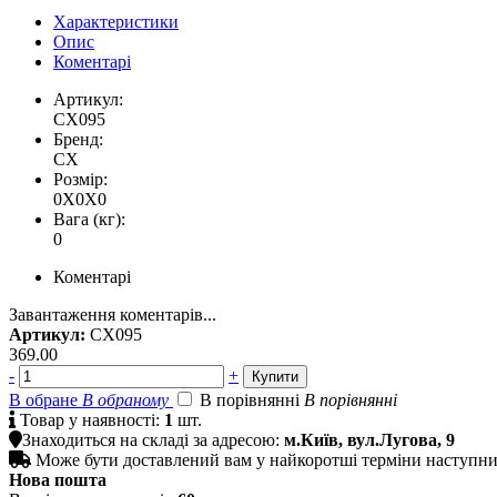
Характеристики
Опис
Коментарі
Артикул:
CX095
Бренд:
CX
Розмір:
0X0X0
Вага (кг):
0
Коментарі
Завантаження коментарів...
Артикул:
CX095
369.00
-
+
В обране
В обраному
В порівнянні
В порівнянні

Товар у наявності:
1
шт.

Знаходиться на складі за адресою:
м.Київ, вул.Лугова, 9

Може бути доставлений вам у найкоротші терміни наступн
Нова пошта