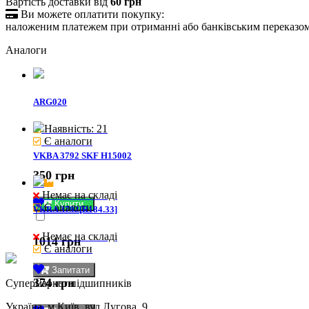
Вартість доставки від
60 грн

Ви можете оплатити покупку:
наложеним платежем при отриманні або банківським переказо
Аналоги
ARG020
Наявність: 21
Є аналоги
VKBA 3792 SKF H15002
350 грн
Немає на складі
Купити
Є аналоги
VKBA 3792[R184.33]
Немає на складі
1014 грн
Є аналоги
Запитати
374 грн
Cупермаркет підшипників
Україна, м.Київ, вул.Лугова, 9