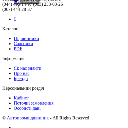
Запитати
(044) 496-14-97 (063) 233-03-26
(067) 444-28-37
Каталог
Підшипники
Сальники
PDF
Інформація
Як нас знайти
Про нас
Бренди
Персональний розділ
Кабінет
Поточні замовлення
Особисті дані
©
Автопромпідшипник
- All Rights Reserved