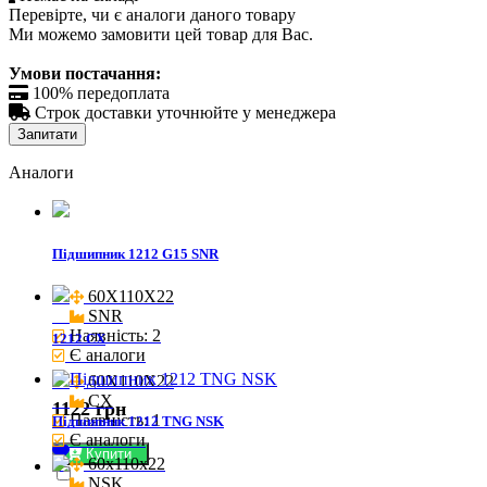
Перевірте, чи є аналоги даного товару
Ми можемо замовити цей товар для Вас.
Умови постачання:

100% передоплата

Строк доставки уточнюйте у менеджера
Запитати
Аналоги
Підшипник 1212 G15 SNR
60X110X22

SNR
Наявність: 2
1212 CX
Є аналоги
60X110X22

CX
1122 грн
Наявність: 1
Підшипник 1212 TNG NSK
Є аналоги
Купити
60x110x22

NSK