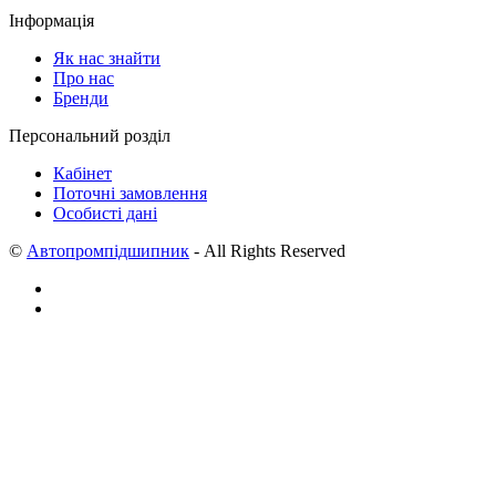
Інформація
Як нас знайти
Про нас
Бренди
Персональний розділ
Кабінет
Поточні замовлення
Особисті дані
©
Автопромпідшипник
- All Rights Reserved