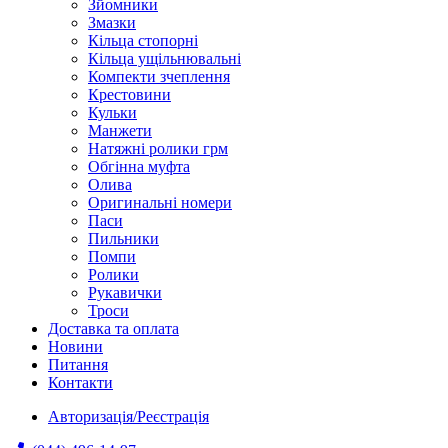
Зйомники
Змазки
Кільца стопорні
Кільца ущільнювальні
Компекти зчеплення
Крестовини
Кульки
Манжети
Натяжні ролики грм
Обгінна муфта
Олива
Оригинальні номери
Паси
Пильники
Помпи
Ролики
Рукавички
Троси
Доставка та оплата
Новини
Питання
Контакти
Авторизація/Реєстрація