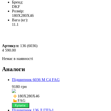
Бренд:
DKF
Розмір:
180X280X46
Вага (кг):
11.1
Артикул:
136 (6036)
4 590.00
Немає в наявності
Аналоги
Підшипник 6036 M C4 FAG
9180 грн
180X280X46

FAG
Купити
Підшипник 136 Л ГПЗ-1