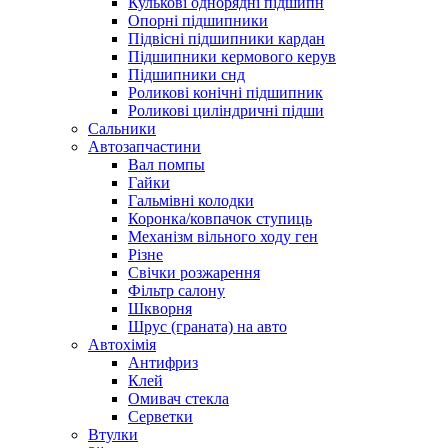
Кулькові однорядні підшипн
Опорні підшипники
Підвісні підшипники кардан
Підшипники кермового керув
Підшипники снд
Роликові конічні підшипник
Роликові циліндричні підши
Сальники
Автозапчастини
Вал помпы
Гайки
Гальмівні колодки
Коронка/ковпачок ступиць
Механізм вільного ходу ген
Різне
Свічки розжарення
Фільтр салону
Шкворня
Шрус (граната) на авто
Автохімія
Антифриз
Клей
Омивач стекла
Серветки
Втулки