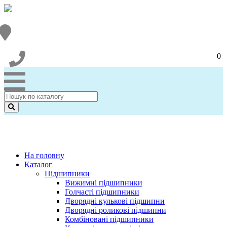
0
На головну
Каталог
Підшипники
Вижимні підшипники
Голчасті підшипники
Дворядні кулькові підшипни
Дворядні роликові підшипни
Комбіновані підшипники