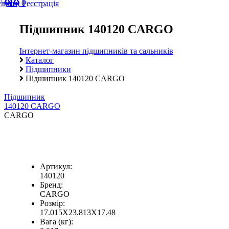
0
Увійти
Реєстрація
Підшипник 140120 CARGO
Інтернет-магазин підшипників та сальників
Каталог
Підшипники
Підшипник 140120 CARGO
Підшипник
140120 CARGO
CARGO
Артикул:
140120
Бренд:
CARGO
Розмір:
17.015X23.813X17.48
Вага (кг):