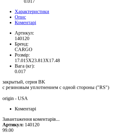
0.017
Характеристики
Опис
Коментарі
Артикул:
140120
Бренд:
CARGO
Розмір:
17.015X23.813X17.48
Вага (кг):
0.017
закрытый, серия BK
с резиновым уплотнением с одной стороны ("RS")
origin - USA
Коментарі
Завантаження коментарів...
Артикул:
140120
99.00