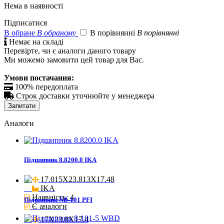
Нема в наявності
Підписатися
В обране
В обраному
В порівнянні
В порівнянні

Немає на складі
Перевірте, чи є аналоги даного товару
Ми можемо замовити цей товар для Вас.
Умови постачання:

100% передоплата

Строк доставки уточнюйте у менеджера
Запитати
Аналоги
Підшипник 8.8200.0 IKA
17.015X23.813X17.48

IKA
Наявність: 4
Підшипник NB-101 PFI
Є аналоги
17X23.8X17.4
