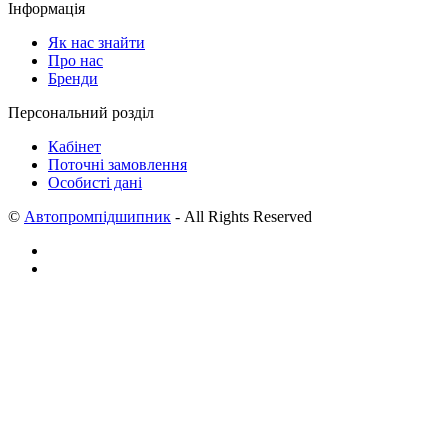
Інформація
Як нас знайти
Про нас
Бренди
Персональний розділ
Кабінет
Поточні замовлення
Особисті дані
©
Автопромпідшипник
- All Rights Reserved