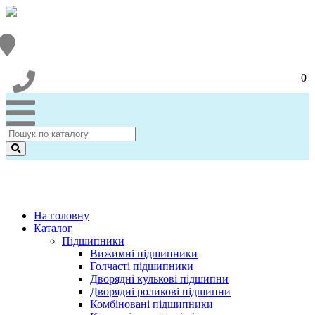
0
На головну
Каталог
Підшипники
Вижимні підшипники
Голчасті підшипники
Дворядні кулькові підшипни
Дворядні роликові підшипни
Комбіновані підшипники