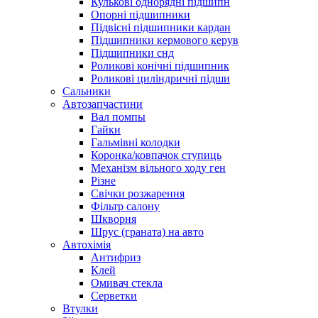
Кулькові однорядні підшипн
Опорні підшипники
Підвісні підшипники кардан
Підшипники кермового керув
Підшипники снд
Роликові конічні підшипник
Роликові циліндричні підши
Сальники
Автозапчастини
Вал помпы
Гайки
Гальмівні колодки
Коронка/ковпачок ступиць
Механізм вільного ходу ген
Різне
Свічки розжарення
Фільтр салону
Шкворня
Шрус (граната) на авто
Автохімія
Антифриз
Клей
Омивач стекла
Серветки
Втулки