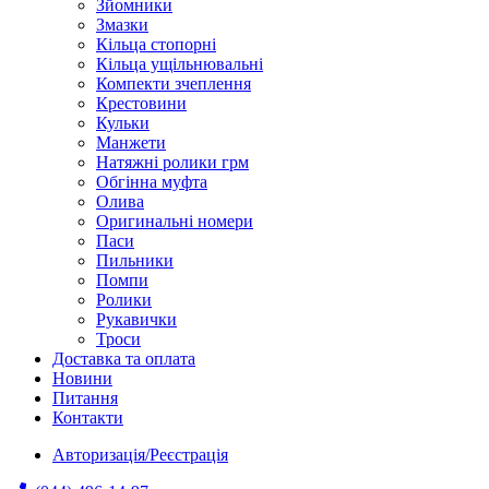
Зйомники
Змазки
Кільца стопорні
Кільца ущільнювальні
Компекти зчеплення
Крестовини
Кульки
Манжети
Натяжні ролики грм
Обгінна муфта
Олива
Оригинальні номери
Паси
Пильники
Помпи
Ролики
Рукавички
Троси
Доставка та оплата
Новини
Питання
Контакти
Авторизація/Реєстрація