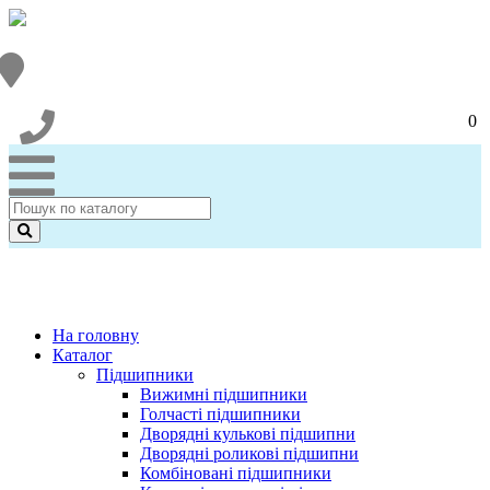
0
На головну
Каталог
Підшипники
Вижимні підшипники
Голчасті підшипники
Дворядні кулькові підшипни
Дворядні роликові підшипни
Комбіновані підшипники