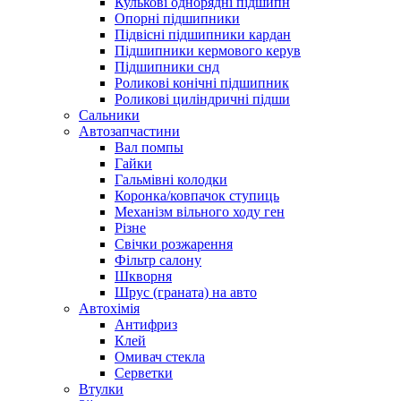
Кулькові однорядні підшипн
Опорні підшипники
Підвісні підшипники кардан
Підшипники кермового керув
Підшипники снд
Роликові конічні підшипник
Роликові циліндричні підши
Сальники
Автозапчастини
Вал помпы
Гайки
Гальмівні колодки
Коронка/ковпачок ступиць
Механізм вільного ходу ген
Різне
Свічки розжарення
Фільтр салону
Шкворня
Шрус (граната) на авто
Автохімія
Антифриз
Клей
Омивач стекла
Серветки
Втулки