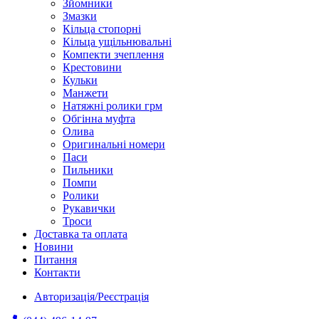
Зйомники
Змазки
Кільца стопорні
Кільца ущільнювальні
Компекти зчеплення
Крестовини
Кульки
Манжети
Натяжні ролики грм
Обгінна муфта
Олива
Оригинальні номери
Паси
Пильники
Помпи
Ролики
Рукавички
Троси
Доставка та оплата
Новини
Питання
Контакти
Авторизація/Реєстрація