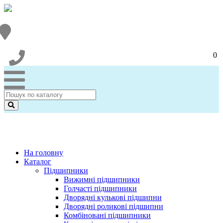
0
На головну
Каталог
Підшипники
Вижимні підшипники
Голчасті підшипники
Дворядні кулькові підшипни
Дворядні роликові підшипни
Комбіновані підшипники