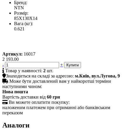
Бренд:
NTN
Розмір:
85X130X14
Вага (кг):
0.621
Артикул:
16017
2 193.00
-
+

Товар у наявності:
2
шт.

Знаходиться на складі за адресою:
м.Київ, вул.Лугова, 9

Може бути доставлений вам у найкоротші терміни
наступними чином:
Нова пошта
Вартість доставки від
60 грн

Ви можете оплатити покупку:
наложеним платежем при отриманні або банківським
переказом
Аналоги