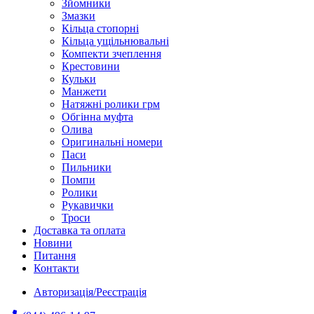
Зйомники
Змазки
Кільца стопорні
Кільца ущільнювальні
Компекти зчеплення
Крестовини
Кульки
Манжети
Натяжні ролики грм
Обгінна муфта
Олива
Оригинальні номери
Паси
Пильники
Помпи
Ролики
Рукавички
Троси
Доставка та оплата
Новини
Питання
Контакти
Авторизація/Реєстрація