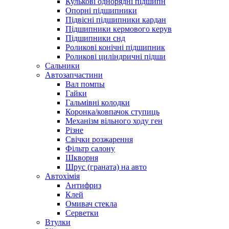
Кулькові однорядні підшипн
Опорні підшипники
Підвісні підшипники кардан
Підшипники кермового керув
Підшипники снд
Роликові конічні підшипник
Роликові циліндричні підши
Сальники
Автозапчастини
Вал помпы
Гайки
Гальмівні колодки
Коронка/ковпачок ступиць
Механізм вільного ходу ген
Різне
Свічки розжарення
Фільтр салону
Шкворня
Шрус (граната) на авто
Автохімія
Антифриз
Клей
Омивач стекла
Серветки
Втулки