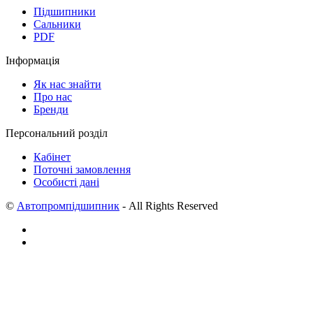
Підшипники
Сальники
PDF
Інформація
Як нас знайти
Про нас
Бренди
Персональний розділ
Кабінет
Поточні замовлення
Особисті дані
©
Автопромпідшипник
- All Rights Reserved