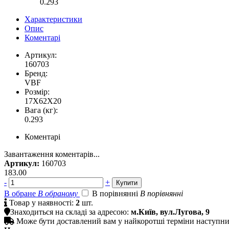
0.293
Характеристики
Опис
Коментарі
Артикул:
160703
Бренд:
VBF
Розмір:
17X62X20
Вага (кг):
0.293
Коментарі
Завантаження коментарів...
Артикул:
160703
183.00
-
+
В обране
В обраному
В порівнянні
В порівнянні

Товар у наявності:
2
шт.

Знаходиться на складі за адресою:
м.Київ, вул.Лугова, 9

Може бути доставлений вам у найкоротші терміни наступн