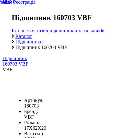
0
Увійти
Реєстрація
Підшипник 160703 VBF
Інтернет-магазин підшипників та сальників
Каталог
Підшипники
Підшипник 160703 VBF
Підшипник
160703 VBF
VBF
Артикул:
160703
Бренд:
VBF
Розмір:
17X62X20
Вага (кг):