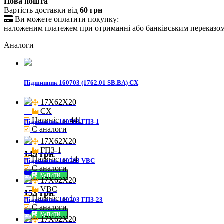
Нова пошта
Вартість доставки від
60 грн

Ви можете оплатити покупку:
наложеним платежем при отриманні або банківським переказо
Аналоги
Підшипник 160703 (1762.01 SB.BA) CX
17X62X20

CX
Наявність: 441
Підшипник 160703 ГПЗ-1
Є аналоги
17X62X20

ГПЗ-1
149 грн
Наявність: 14
Підшипник 160703 VBC
Є аналоги
Купити
17X62X20

VBC
153 грн
Наявність: 1
Підшипник 160703 ГПЗ-23
Є аналоги
Купити
17X62X20
