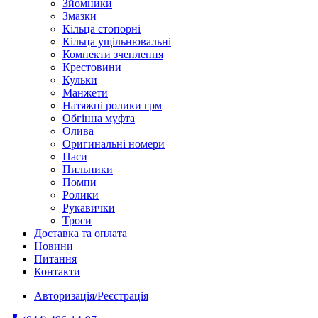
Зйомники
Змазки
Кільца стопорні
Кільца ущільнювальні
Компекти зчеплення
Крестовини
Кульки
Манжети
Натяжні ролики грм
Обгінна муфта
Олива
Оригинальні номери
Паси
Пильники
Помпи
Ролики
Рукавички
Троси
Доставка та оплата
Новини
Питання
Контакти
Авторизація/Реєстрація