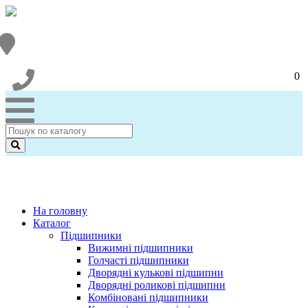
0
На головну
Каталог
Підшипники
Вижимні підшипники
Голчасті підшипники
Дворядні кулькові підшипни
Дворядні роликові підшипни
Комбіновані підшипники