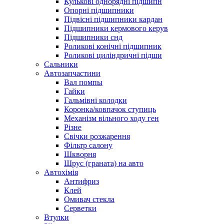
Кулькові однорядні підшипн
Опорні підшипники
Підвісні підшипники кардан
Підшипники кермового керув
Підшипники снд
Роликові конічні підшипник
Роликові циліндричні підши
Сальники
Автозапчастини
Вал помпы
Гайки
Гальмівні колодки
Коронка/ковпачок ступиць
Механізм вільного ходу ген
Різне
Свічки розжарення
Фільтр салону
Шкворня
Шрус (граната) на авто
Автохімія
Антифриз
Клей
Омивач стекла
Серветки
Втулки