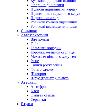
Кулькові однорядні підшипн
Опорні підшипники
Підвісні підшипники кардан
Підшипники кермового керув
Підшипники снд
Роликові конічні підшипник
Роликові циліндричні підши
Сальники
Автозапчастини
Вал помпы
Гайки
Гальмівні колодки
Коронка/ковпачок ступиць
Механізм вільного ходу ген
Різне
Свічки розжарення
Фільтр салону
Шкворня
Шрус (граната) на авто
Автохімія
Антифриз
Клей
Омивач стекла
Серветки
Втулки