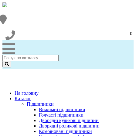
0
На головну
Каталог
Підшипники
Вижимні підшипники
Голчасті підшипники
Дворядні кулькові підшипни
Дворядні роликові підшипни
Комбіновані підшипники