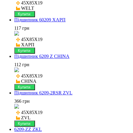
45X85X19

WELT
Купити
Підшипник 60209 ХАРП
117 грн
45X85X19

ХАРП
Купити
Підшипник 6209 Z CHINA
112 грн
45X85X19

CHINA
Купити
Підшипник 6209-2RSR ZVL
366 грн
45X85X19

ZVL
Купити
6209-ZZ ZKL