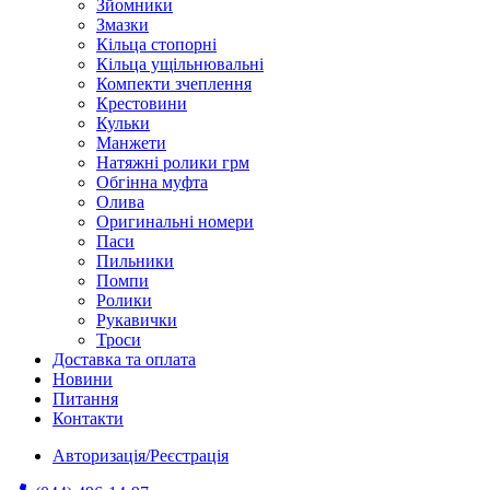
Зйомники
Змазки
Кільца стопорні
Кільца ущільнювальні
Компекти зчеплення
Крестовини
Кульки
Манжети
Натяжні ролики грм
Обгінна муфта
Олива
Оригинальні номери
Паси
Пильники
Помпи
Ролики
Рукавички
Троси
Доставка та оплата
Новини
Питання
Контакти
Авторизація/Реєстрація