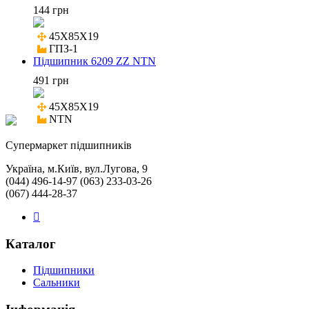
144 грн
45X85X19

ГПЗ-1
Підшипник 6209 ZZ NTN
491 грн
45X85X19

NTN
Cупермаркет підшипників
Україна, м.Київ, вул.Лугова, 9
(044) 496-14-97 (063) 233-03-26
(067) 444-28-37
Каталог
Підшипники
Сальники