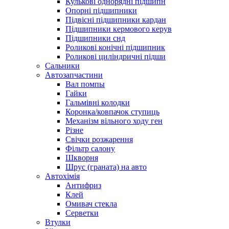
Кулькові однорядні підшипн
Опорні підшипники
Підвісні підшипники кардан
Підшипники кермового керув
Підшипники снд
Роликові конічні підшипник
Роликові циліндричні підши
Сальники
Автозапчастини
Вал помпы
Гайки
Гальмівні колодки
Коронка/ковпачок ступиць
Механізм вільного ходу ген
Різне
Свічки розжарення
Фільтр салону
Шкворня
Шрус (граната) на авто
Автохімія
Антифриз
Клей
Омивач стекла
Серветки
Втулки