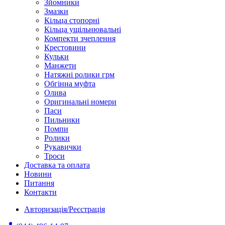
Зйомники
Змазки
Кільца стопорні
Кільца ущільнювальні
Компекти зчеплення
Крестовини
Кульки
Манжети
Натяжні ролики грм
Обгінна муфта
Олива
Оригинальні номери
Паси
Пильники
Помпи
Ролики
Рукавички
Троси
Доставка та оплата
Новини
Питання
Контакти
Авторизація/Реєстрація