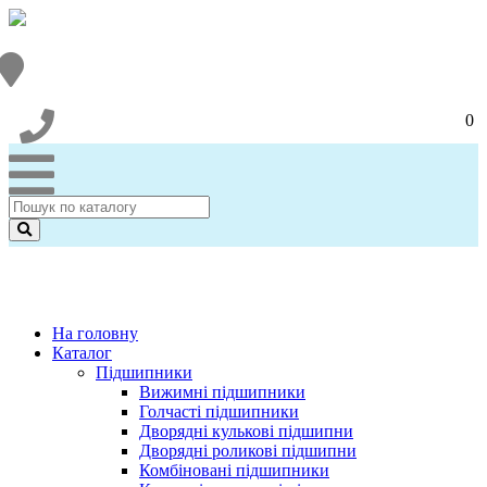
0
На головну
Каталог
Підшипники
Вижимні підшипники
Голчасті підшипники
Дворядні кулькові підшипни
Дворядні роликові підшипни
Комбіновані підшипники