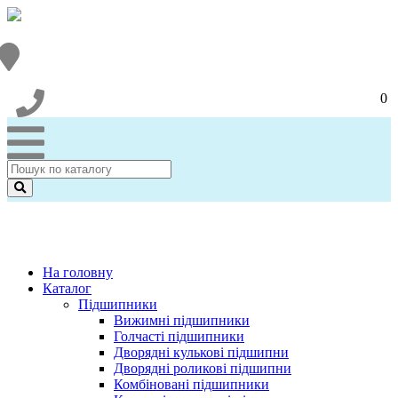
0
На головну
Каталог
Підшипники
Вижимні підшипники
Голчасті підшипники
Дворядні кулькові підшипни
Дворядні роликові підшипни
Комбіновані підшипники