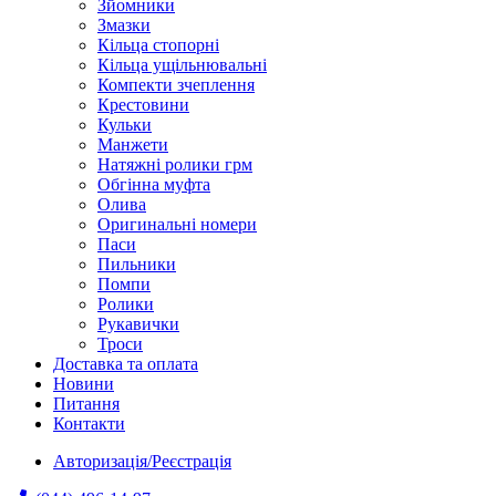
Зйомники
Змазки
Кільца стопорні
Кільца ущільнювальні
Компекти зчеплення
Крестовини
Кульки
Манжети
Натяжні ролики грм
Обгінна муфта
Олива
Оригинальні номери
Паси
Пильники
Помпи
Ролики
Рукавички
Троси
Доставка та оплата
Новини
Питання
Контакти
Авторизація/Реєстрація