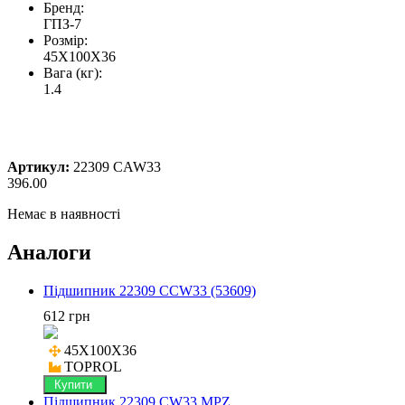
Бренд:
ГПЗ-7
Розмір:
45X100X36
Вага (кг):
1.4
Артикул:
22309 CAW33
396.00
Немає в наявності
Аналоги
Підшипник 22309 CCW33 (53609)
612 грн
45X100X36

TOPROL
Купити
Підшипник 22309 CW33 MPZ