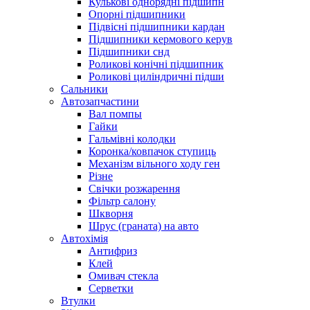
Кулькові однорядні підшипн
Опорні підшипники
Підвісні підшипники кардан
Підшипники кермового керув
Підшипники снд
Роликові конічні підшипник
Роликові циліндричні підши
Сальники
Автозапчастини
Вал помпы
Гайки
Гальмівні колодки
Коронка/ковпачок ступиць
Механізм вільного ходу ген
Різне
Свічки розжарення
Фільтр салону
Шкворня
Шрус (граната) на авто
Автохімія
Антифриз
Клей
Омивач стекла
Серветки
Втулки