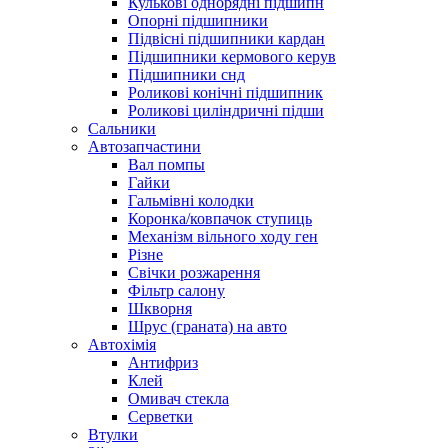
Кулькові однорядні підшипн
Опорні підшипники
Підвісні підшипники кардан
Підшипники кермового керув
Підшипники снд
Роликові конічні підшипник
Роликові циліндричні підши
Сальники
Автозапчастини
Вал помпы
Гайки
Гальмівні колодки
Коронка/ковпачок ступиць
Механізм вільного ходу ген
Різне
Свічки розжарення
Фільтр салону
Шкворня
Шрус (граната) на авто
Автохімія
Антифриз
Клей
Омивач стекла
Серветки
Втулки