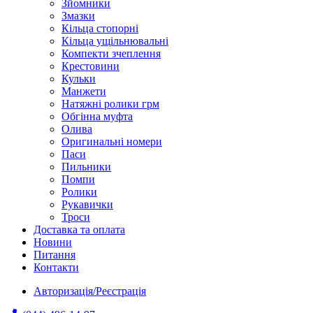
Зйомники
Змазки
Кільца стопорні
Кільца ущільнювальні
Компекти зчеплення
Крестовини
Кульки
Манжети
Натяжні ролики грм
Обгінна муфта
Олива
Оригинальні номери
Паси
Пильники
Помпи
Ролики
Рукавички
Троси
Доставка та оплата
Новини
Питання
Контакти
Авторизація/Реєстрація