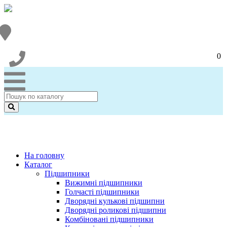
0
На головну
Каталог
Підшипники
Вижимні підшипники
Голчасті підшипники
Дворядні кулькові підшипни
Дворядні роликові підшипни
Комбіновані підшипники