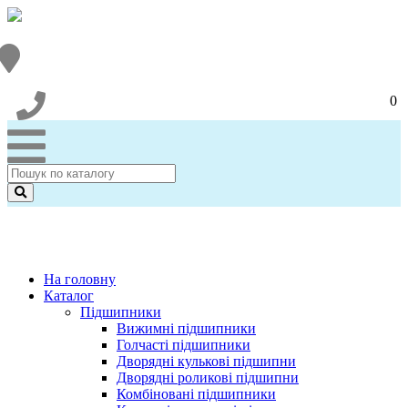
0
На головну
Каталог
Підшипники
Вижимні підшипники
Голчасті підшипники
Дворядні кулькові підшипни
Дворядні роликові підшипни
Комбіновані підшипники