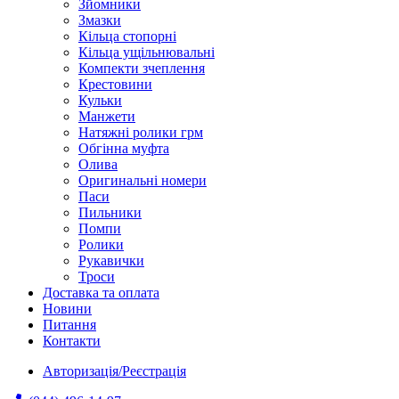
Зйомники
Змазки
Кільца стопорні
Кільца ущільнювальні
Компекти зчеплення
Крестовини
Кульки
Манжети
Натяжні ролики грм
Обгінна муфта
Олива
Оригинальні номери
Паси
Пильники
Помпи
Ролики
Рукавички
Троси
Доставка та оплата
Новини
Питання
Контакти
Авторизація/Реєстрація