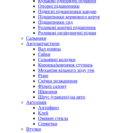
Кулькові однорядні підшипн
Опорні підшипники
Підвісні підшипники кардан
Підшипники кермового керув
Підшипники снд
Роликові конічні підшипник
Роликові циліндричні підши
Сальники
Автозапчастини
Вал помпы
Гайки
Гальмівні колодки
Коронка/ковпачок ступиць
Механізм вільного ходу ген
Різне
Свічки розжарення
Фільтр салону
Шкворня
Шрус (граната) на авто
Автохімія
Антифриз
Клей
Омивач стекла
Серветки
Втулки