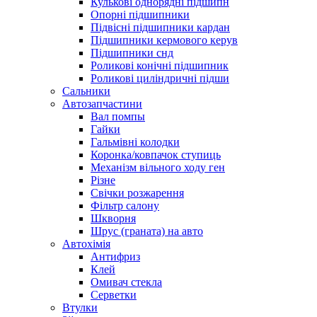
Кулькові однорядні підшипн
Опорні підшипники
Підвісні підшипники кардан
Підшипники кермового керув
Підшипники снд
Роликові конічні підшипник
Роликові циліндричні підши
Сальники
Автозапчастини
Вал помпы
Гайки
Гальмівні колодки
Коронка/ковпачок ступиць
Механізм вільного ходу ген
Різне
Свічки розжарення
Фільтр салону
Шкворня
Шрус (граната) на авто
Автохімія
Антифриз
Клей
Омивач стекла
Серветки
Втулки