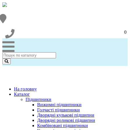
0
На головну
Каталог
Підшипники
Вижимні підшипники
Голчасті підшипники
Дворядні кулькові підшипни
Дворядні роликові підшипни
Комбіновані підшипники