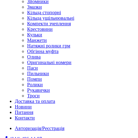
Зйомники
Змазки
Кільца стопорні
Кільца ущільнювальні
Компекти зчеплення
Крестовини
Кульки
Манжети
Натяжні ролики грм
Обгінна муфта
Олива
Оригинальні номери
Паси
Пильники
Помпи
Ролики
Рукавички
Троси
Доставка та оплата
Новини
Питання
Контакти
Авторизація/Реєстрація