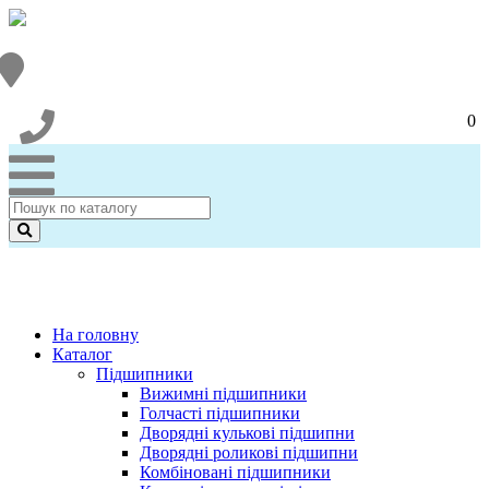
0
На головну
Каталог
Підшипники
Вижимні підшипники
Голчасті підшипники
Дворядні кулькові підшипни
Дворядні роликові підшипни
Комбіновані підшипники