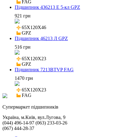
FAG
Підшипник 436213 Е 5-кл GPZ
921 грн
65X120X46

GPZ
Підшипник 46213 Л GPZ
516 грн
65X120X23

GPZ
Підшипник 7213BTVP FAG
1470 грн
65X120X23

FAG
Cупермаркет підшипників
Україна, м.Київ, вул.Лугова, 9
(044) 496-14-97 (063) 233-03-26
(067) 444-28-37