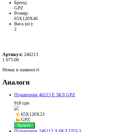
Бренд:
GPZ
Розмір:
65X120X46
Вага (кг):
2
Артикул:
246213
1 075.00
Немає в наявності
Аналоги
Підшипник 46213 Е 5КЛ GPZ
918 грн
65X120X23

GPZ
Купити
Підшипник 246213 Л 6КЛ ГПЗ-3