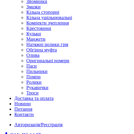
Зйомники
Змазки
Кільца стопорні
Кільца ущільнювальні
Компекти зчеплення
Крестовини
Кульки
Манжети
Натяжні ролики грм
Обгінна муфта
Олива
Оригинальні номери
Паси
Пильники
Помпи
Ролики
Рукавички
Троси
Доставка та оплата
Новини
Питання
Контакти
Авторизація/Реєстрація