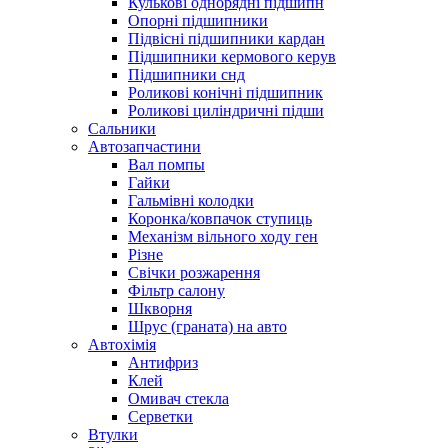
Кулькові однорядні підшипн
Опорні підшипники
Підвісні підшипники кардан
Підшипники кермового керув
Підшипники снд
Роликові конічні підшипник
Роликові циліндричні підши
Сальники
Автозапчастини
Вал помпы
Гайки
Гальмівні колодки
Коронка/ковпачок ступиць
Механізм вільного ходу ген
Різне
Свічки розжарення
Фільтр салону
Шкворня
Шрус (граната) на авто
Автохімія
Антифриз
Клей
Омивач стекла
Серветки
Втулки