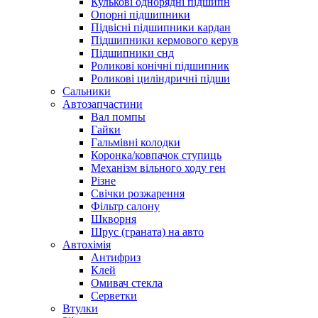
Кулькові однорядні підшипн
Опорні підшипники
Підвісні підшипники кардан
Підшипники кермового керув
Підшипники снд
Роликові конічні підшипник
Роликові циліндричні підши
Сальники
Автозапчастини
Вал помпы
Гайки
Гальмівні колодки
Коронка/ковпачок ступиць
Механізм вільного ходу ген
Різне
Свічки розжарення
Фільтр салону
Шкворня
Шрус (граната) на авто
Автохімія
Антифриз
Клей
Омивач стекла
Серветки
Втулки