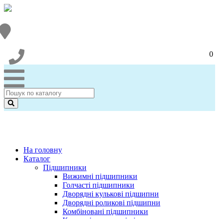
0
На головну
Каталог
Підшипники
Вижимні підшипники
Голчасті підшипники
Дворядні кулькові підшипни
Дворядні роликові підшипни
Комбіновані підшипники