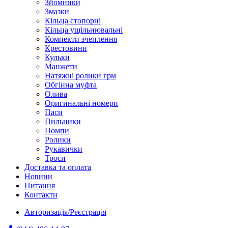
Зйомники
Змазки
Кільца стопорні
Кільца ущільнювальні
Компекти зчеплення
Крестовини
Кульки
Манжети
Натяжні ролики грм
Обгінна муфта
Олива
Оригинальні номери
Паси
Пильники
Помпи
Ролики
Рукавички
Троси
Доставка та оплата
Новини
Питання
Контакти
Авторизація/Реєстрація