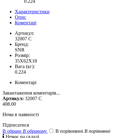
0.224
Характеристики
Опис
Коментарі
Артикул:
32007 C
Бренд:
SNR
Розмір:
35X62X18
Вага (кг):
0.224
Коментарі
Завантаження коментарів...
Артикул:
32007 C
408.00
Нема в наявності
Підписатися
В обране
В обраному
В порівнянні
В порівнянні

Немає на складі