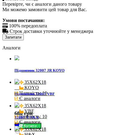
Перевірте, чи є аналоги даного товару
Ми можемо замовити цей товар для Вас.
Умови постачання:

100% передоплата

Строк доставки уточнюйте у менеджера
Запитати
Аналоги
Підшипник 32007 JR KOYO
35X62X18

KOYO
Наявність: 10
Підшипник 32007 VBF
Є аналоги
35X62X18

VBF
680 грн
Наявність: 10
32007 X H&X
Є аналоги
Купити
35X62X18

H&X