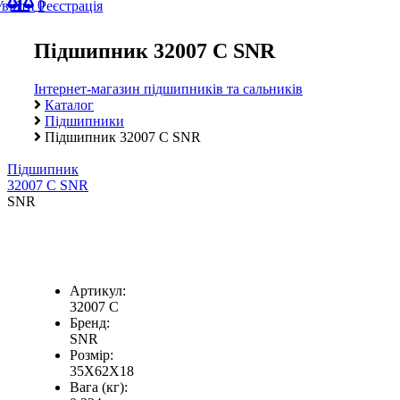
0
Увійти
Реєстрація
Підшипник 32007 C SNR
Інтернет-магазин підшипників та сальників
Каталог
Підшипники
Підшипник 32007 C SNR
Підшипник
32007 C SNR
SNR
Артикул:
32007 C
Бренд:
SNR
Розмір:
35X62X18
Вага (кг):