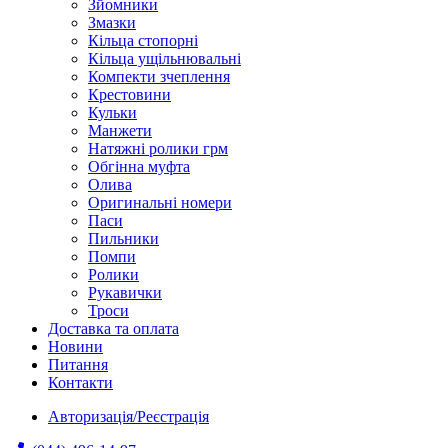
Зйомники
Змазки
Кільца стопорні
Кільца ущільнювальні
Компекти зчеплення
Крестовини
Кульки
Манжети
Натяжні ролики грм
Обгінна муфта
Олива
Оригинальні номери
Паси
Пильники
Помпи
Ролики
Рукавички
Троси
Доставка та оплата
Новини
Питання
Контакти
Авторизація/Реєстрація