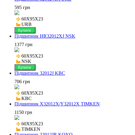
595 грн
60X95X23

URB
Купити
Підшипник HR32012XJ NSK
1377 грн
60X95X23

NSK
Купити
Підшипник 32012J KBC
706 грн
60X95X23

KBC
Підшипник X32012X/Y32012X TIMKEN
1150 грн
60X95X23

TIMKEN
Підшипник 32012JR KOYO