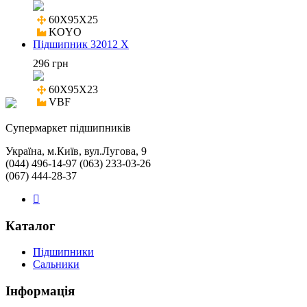
60X95X25

KOYO
Підшипник 32012 X
296 грн
60X95X23

VBF
Cупермаркет підшипників
Україна, м.Київ, вул.Лугова, 9
(044) 496-14-97 (063) 233-03-26
(067) 444-28-37
Каталог
Підшипники
Сальники
Інформація