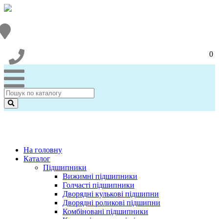
0
На головну
Каталог
Підшипники
Вижимні підшипники
Голчасті підшипники
Дворядні кулькові підшипни
Дворядні роликові підшипни
Комбіновані підшипники