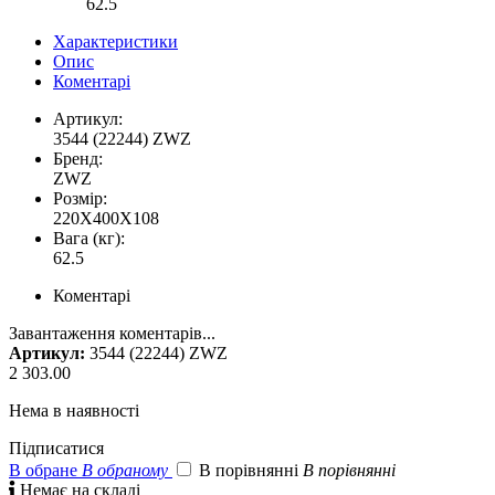
62.5
Характеристики
Опис
Коментарі
Артикул:
3544 (22244) ZWZ
Бренд:
ZWZ
Розмір:
220X400X108
Вага (кг):
62.5
Коментарі
Завантаження коментарів...
Артикул:
3544 (22244) ZWZ
2 303.00
Нема в наявності
Підписатися
В обране
В обраному
В порівнянні
В порівнянні

Немає на складі