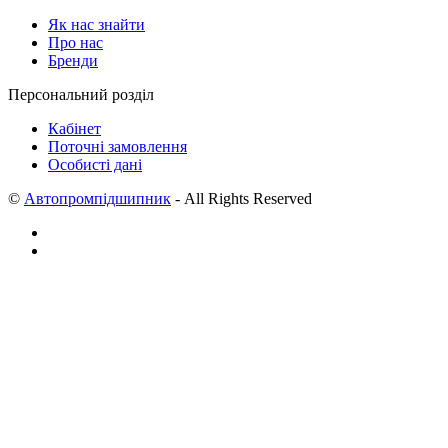
Як нас знайти
Про нас
Бренди
Персональний розділ
Кабінет
Поточні замовлення
Особисті дані
©
Автопромпідшипник
- All Rights Reserved