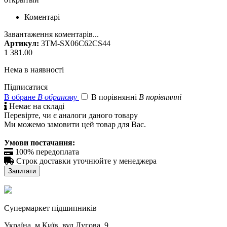
Коментарі
Завантаження коментарів...
Артикул:
3TM-SX06C62CS44
1 381.00
Нема в наявності
Підписатися
В обране
В обраному
В порівнянні
В порівнянні

Немає на складі
Перевірте, чи є аналоги даного товару
Ми можемо замовити цей товар для Вас.
Умови постачання:

100% передоплата

Строк доставки уточнюйте у менеджера
Запитати
Cупермаркет підшипників
Україна, м.Київ, вул.Лугова, 9