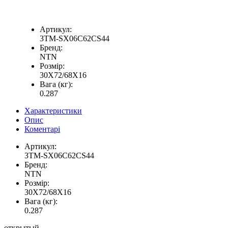
Артикул:
3TM-SX06C62CS44
Бренд:
NTN
Розмір:
30X72/68X16
Вага (кг):
0.287
Характеристики
Опис
Коментарі
Артикул:
3TM-SX06C62CS44
Бренд:
NTN
Розмір:
30X72/68X16
Вага (кг):
0.287
открытый