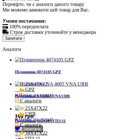
Перевірте, чи є аналоги даного товару
Ми можемо замовити цей товар для Вас.
Умови постачання:

100% передоплата

Строк доставки уточнюйте у менеджера
Запитати
Аналоги
Підшипник 4074105 GPZ
25X47X22

GPZ
Немає на складі
Підшипник NA 4005 VNA URB
Є аналоги
25X47X22

URB
164 грн
Немає на складі
Підшипник 4024105 ГПЗ-11
Є аналоги
Запитати
34X47X22

ГПЗ-11