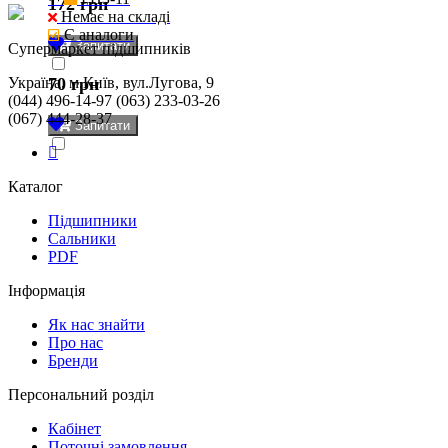
172 грн
Немає на складі
Є аналоги
Запитати
Cупермаркет підшипників
Україна, м.Київ, вул.Лугова, 9
70 грн
(044) 496-14-97 (063) 233-03-26
(067) 444-28-37
Запитати
Каталог
Підшипники
Сальники
PDF
Інформація
Як нас знайти
Про нас
Бренди
Персональний розділ
Кабінет
Поточні замовлення