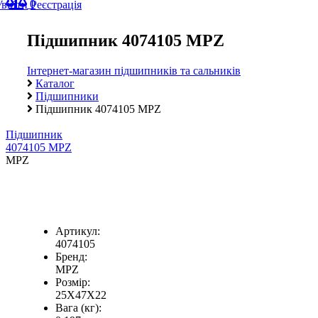
0
Увійти
Реєстрація
Підшипник 4074105 MPZ
Інтернет-магазин підшипників та сальників
Каталог
Підшипники
Підшипник 4074105 MPZ
Підшипник
4074105 MPZ
MPZ
Артикул:
4074105
Бренд:
MPZ
Розмір:
25X47X22
Вага (кг):