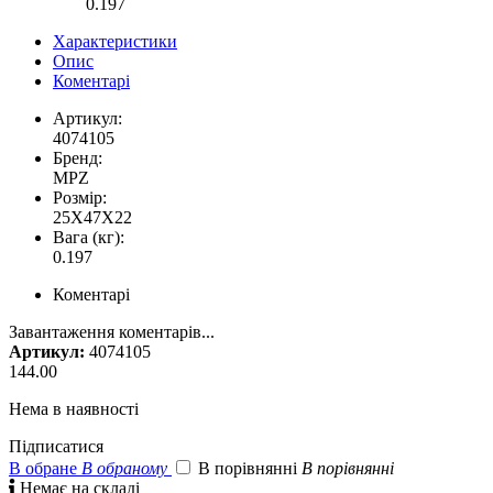
0.197
Характеристики
Опис
Коментарі
Артикул:
4074105
Бренд:
MPZ
Розмір:
25X47X22
Вага (кг):
0.197
Коментарі
Завантаження коментарів...
Артикул:
4074105
144.00
Нема в наявності
Підписатися
В обране
В обраному
В порівнянні
В порівнянні

Немає на складі