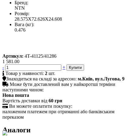
Бренд:
NTN
Розмір:
28.575X72.626X24.608
Вага (кг):
0.476
Артикул:
4T-41125/41286
1 581.00
-
+

Товар у наявності:
2
шт.

Знаходиться на складі за адресою:
м.Київ, вул.Лугова, 9

Може бути доставлений вам у найкоротші терміни
наступними чином:
Нова пошта
Вартість доставки від
60 грн

Ви можете оплатити покупку:
наложеним платежем при отриманні або банківським
переказом
Аналоги