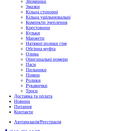
Зйомники
Змазки
Кільца стопорні
Кільца ущільнювальні
Компекти зчеплення
Крестовини
Кульки
Манжети
Натяжні ролики грм
Обгінна муфта
Олива
Оригинальні номери
Паси
Пильники
Помпи
Ролики
Рукавички
Троси
Доставка та оплата
Новини
Питання
Контакти
Авторизація/Реєстрація