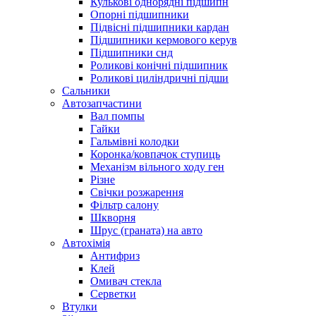
Кулькові однорядні підшипн
Опорні підшипники
Підвісні підшипники кардан
Підшипники кермового керув
Підшипники снд
Роликові конічні підшипник
Роликові циліндричні підши
Сальники
Автозапчастини
Вал помпы
Гайки
Гальмівні колодки
Коронка/ковпачок ступиць
Механізм вільного ходу ген
Різне
Свічки розжарення
Фільтр салону
Шкворня
Шрус (граната) на авто
Автохімія
Антифриз
Клей
Омивач стекла
Серветки
Втулки