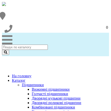
0
На головну
Каталог
Підшипники
Вижимні підшипники
Голчасті підшипники
Дворядні кулькові підшипни
Дворядні роликові підшипни
Комбіновані підшипники