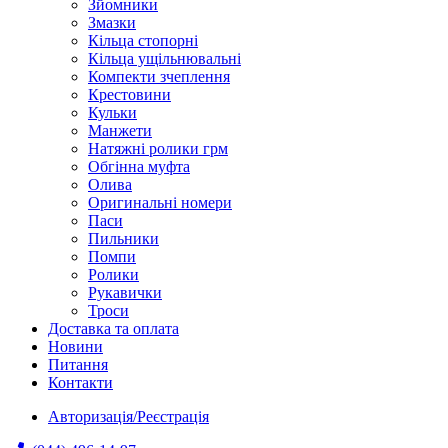
Зйомники
Змазки
Кільца стопорні
Кільца ущільнювальні
Компекти зчеплення
Крестовини
Кульки
Манжети
Натяжні ролики грм
Обгінна муфта
Олива
Оригинальні номери
Паси
Пильники
Помпи
Ролики
Рукавички
Троси
Доставка та оплата
Новини
Питання
Контакти
Авторизація/Реєстрація