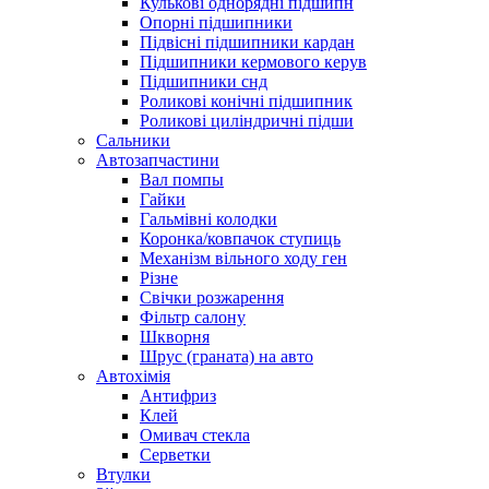
Кулькові однорядні підшипн
Опорні підшипники
Підвісні підшипники кардан
Підшипники кермового керув
Підшипники снд
Роликові конічні підшипник
Роликові циліндричні підши
Сальники
Автозапчастини
Вал помпы
Гайки
Гальмівні колодки
Коронка/ковпачок ступиць
Механізм вільного ходу ген
Різне
Свічки розжарення
Фільтр салону
Шкворня
Шрус (граната) на авто
Автохімія
Антифриз
Клей
Омивач стекла
Серветки
Втулки