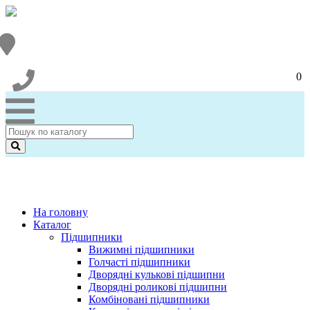
0
На головну
Каталог
Підшипники
Вижимні підшипники
Голчасті підшипники
Дворядні кулькові підшипни
Дворядні роликові підшипни
Комбіновані підшипники